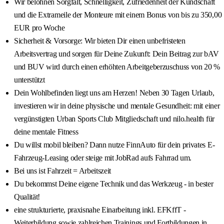
Wir belohnen Sorgfalt, Schnelligkeit, Zufriedenheit der Kundschaft
und die Extrameile der Monteure mit einem Bonus von bis zu 350,00
EUR pro Woche
Sicherheit & Vorsorge: Wir bieten Dir einen unbefristeten
Arbeitsvertrag und sorgen für Deine Zukunft: Dein Beitrag zur bAV
und BUV wird durch einen erhöhten Arbeitgeberzuschuss von 20 %
unterstützt
Dein Wohlbefinden liegt uns am Herzen! Neben 30 Tagen Urlaub,
investieren wir in deine physische und mentale Gesundheit: mit einer
vergünstigten Urban Sports Club Mitgliedschaft und nilo.health für
deine mentale Fitness
Du willst mobil bleiben? Dann nutze FinnAuto für dein privates E-
Fahrzeug-Leasing oder steige mit JobRad aufs Fahrrad um.
Bei uns ist Fahrzeit = Arbeitszeit
Du bekommst Deine eigene Technik und das Werkzeug - in bester
Qualität!
eine strukturierte, praxisnahe Einarbeitung inkl. EFKffT -
Weiterbildung sowie zahlreichen Trainings und Fortbildungen in