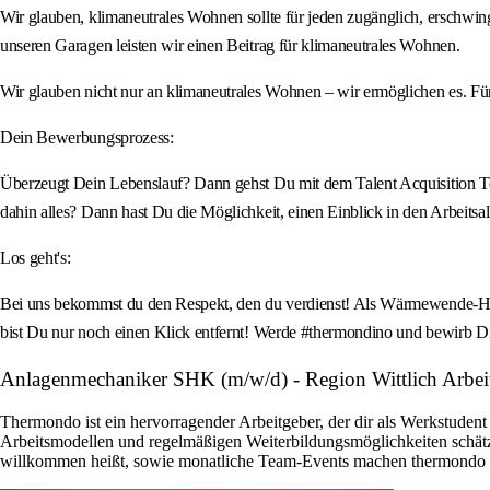
Wir glauben, klimaneutrales Wohnen sollte für jeden zugänglich, erschwi
unseren Garagen leisten wir einen Beitrag für klimaneutrales Wohnen.
Wir glauben nicht nur an klimaneutrales Wohnen – wir ermöglichen es. 
Dein Bewerbungsprozess:
Überzeugt Dein Lebenslauf? Dann gehst Du mit dem Talent Acquisition Team 
dahin alles? Dann hast Du die Möglichkeit, einen Einblick in den Arbeitsall
Los geht's:
Bei uns bekommst du den Respekt, den du verdienst! Als Wärmewende-Held:
bist Du nur noch einen Klick entfernt! Werde #thermondino und bewirb Di
Anlagenmechaniker SHK (m/w/d) - Region Wittlich Arb
Thermondo ist ein hervorragender Arbeitgeber, der dir als Werkstudent 
Arbeitsmodellen und regelmäßigen Weiterbildungsmöglichkeiten schätz
willkommen heißt, sowie monatliche Team-Events machen thermondo zu