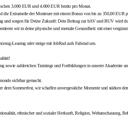
zwischen 3.000 EUR und 4.000 EUR brutto pro Monat.
 und die Extrameile der Monteure mit einem Bonus von bis zu 350,00 EUR 
rtrag und sorgen für Deine Zukunft: Dein Beitrag zur bAV und BUV wird du
ieren wir in deine physische und mentale Gesundheit: mit einer vergünsti
hrzeug-Leasing oder steige mit JobRad aufs Fahrrad um.
lität!
dung sowie zahlreichen Trainings und Fortbildungen in unserer Akademie un
mondo sichtbar gemacht.
der dem Sommerfest, wir schaffen unvergessliche Momente und stärken den
alität, ethnischer und sozialer Herkunft, Religion, Weltanschauung, Behin