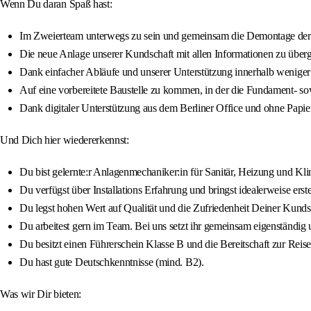
Wenn Du daran Spaß hast:
Im Zweierteam unterwegs zu sein und gemeinsam die Demontage der 
Die neue Anlage unserer Kundschaft mit allen Informationen zu über
Dank einfacher Abläufe und unserer Unterstützung innerhalb weniger 
Auf eine vorbereitete Baustelle zu kommen, in der die Fundament- so
Dank digitaler Unterstützung aus dem Berliner Office und ohne Papie
Und Dich hier wiedererkennst:
Du bist gelernte:r Anlagenmechaniker:in für Sanitär, Heizung und Kli
Du verfügst über Installations Erfahrung und bringst idealerweise e
Du legst hohen Wert auf Qualität und die Zufriedenheit Deiner Kunds
Du arbeitest gern im Team. Bei uns setzt ihr gemeinsam eigenständi
Du besitzt einen Führerschein Klasse B und die Bereitschaft zur Reiset
Du hast gute Deutschkenntnisse (mind. B2).
Was wir Dir bieten: