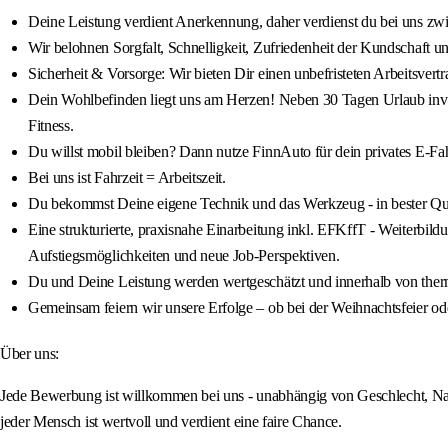
Deine Leistung verdient Anerkennung, daher verdienst du bei uns 
Wir belohnen Sorgfalt, Schnelligkeit, Zufriedenheit der Kundschaft
Sicherheit & Vorsorge: Wir bieten Dir einen unbefristeten Arbeitsve
Dein Wohlbefinden liegt uns am Herzen! Neben 30 Tagen Urlaub invest
Fitness.
Du willst mobil bleiben? Dann nutze FinnAuto für dein privates E-Fa
Bei uns ist Fahrzeit = Arbeitszeit.
Du bekommst Deine eigene Technik und das Werkzeug - in bester Qua
Eine strukturierte, praxisnahe Einarbeitung inkl. EFKffT - Weiterbil
Aufstiegsmöglichkeiten und neue Job-Perspektiven.
Du und Deine Leistung werden wertgeschätzt und innerhalb von ther
Gemeinsam feiern wir unsere Erfolge – ob bei der Weihnachtsfeier o
Über uns:
Jede Bewerbung ist willkommen bei uns - unabhängig von Geschlecht, Nation
jeder Mensch ist wertvoll und verdient eine faire Chance.