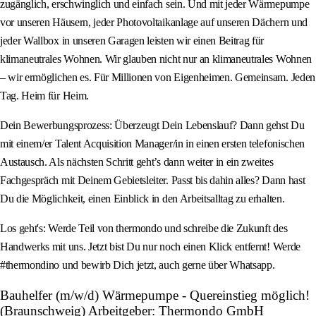
zugänglich, erschwinglich und einfach sein. Und mit jeder Wärmepumpe
vor unseren Häusern, jeder Photovoltaikanlage auf unseren Dächern und
jeder Wallbox in unseren Garagen leisten wir einen Beitrag für
klimaneutrales Wohnen. Wir glauben nicht nur an klimaneutrales Wohnen
– wir ermöglichen es. Für Millionen von Eigenheimen. Gemeinsam. Jeden
Tag. Heim für Heim.
Dein Bewerbungsprozess: Überzeugt Dein Lebenslauf? Dann gehst Du
mit einem/er Talent Acquisition Manager/in in einen ersten telefonischen
Austausch. Als nächsten Schritt geht’s dann weiter in ein zweites
Fachgespräch mit Deinem Gebietsleiter. Passt bis dahin alles? Dann hast
Du die Möglichkeit, einen Einblick in den Arbeitsalltag zu erhalten.
Los geht's: Werde Teil von thermondo und schreibe die Zukunft des
Handwerks mit uns. Jetzt bist Du nur noch einen Klick entfernt! Werde
#thermondino und bewirb Dich jetzt, auch gerne über Whatsapp.
Bauhelfer (m/w/d) Wärmepumpe - Quereinstieg möglich!
(Braunschweig) Arbeitgeber: Thermondo GmbH