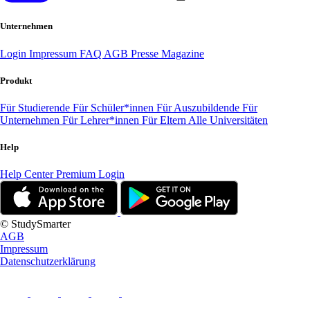
Unternehmen
Login
Impressum
FAQ
AGB
Presse
Magazine
Produkt
Für Studierende
Für Schüler*innen
Für Auszubildende
Für
Unternehmen
Für Lehrer*innen
Für Eltern
Alle Universitäten
Help
Help Center
Premium Login
© StudySmarter
AGB
Impressum
Datenschutzerklärung