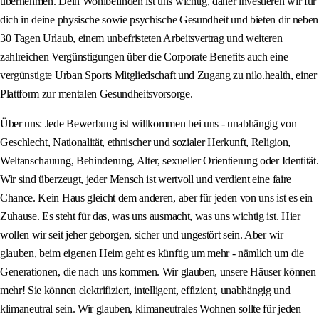
übernehmen. Dein Wohlbefinden ist uns wichtig, daher investieren wir für
dich in deine physische sowie psychische Gesundheit und bieten dir neben
30 Tagen Urlaub, einem unbefristeten Arbeitsvertrag und weiteren
zahlreichen Vergünstigungen über die Corporate Benefits auch eine
vergünstigte Urban Sports Mitgliedschaft und Zugang zu nilo.health, einer
Plattform zur mentalen Gesundheitsvorsorge.
Über uns: Jede Bewerbung ist willkommen bei uns - unabhängig von
Geschlecht, Nationalität, ethnischer und sozialer Herkunft, Religion,
Weltanschauung, Behinderung, Alter, sexueller Orientierung oder Identität.
Wir sind überzeugt, jeder Mensch ist wertvoll und verdient eine faire
Chance. Kein Haus gleicht dem anderen, aber für jeden von uns ist es ein
Zuhause. Es steht für das, was uns ausmacht, was uns wichtig ist. Hier
wollen wir seit jeher geborgen, sicher und ungestört sein. Aber wir
glauben, beim eigenen Heim geht es künftig um mehr - nämlich um die
Generationen, die nach uns kommen. Wir glauben, unsere Häuser können
mehr! Sie können elektrifiziert, intelligent, effizient, unabhängig und
klimaneutral sein. Wir glauben, klimaneutrales Wohnen sollte für jeden