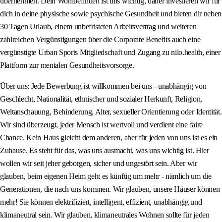
übernehmen. Dein Wohlbefinden ist uns wichtig, daher investieren wir für
dich in deine physische sowie psychische Gesundheit und bieten dir neben
30 Tagen Urlaub, einem unbefristeten Arbeitsvertrag und weiteren
zahlreichen Vergünstigungen über die Corporate Benefits auch eine
vergünstigte Urban Sports Mitgliedschaft und Zugang zu nilo.health, einer
Plattform zur mentalen Gesundheitsvorsorge.
Über uns: Jede Bewerbung ist willkommen bei uns - unabhängig von
Geschlecht, Nationalität, ethnischer und sozialer Herkunft, Religion,
Weltanschauung, Behinderung, Alter, sexueller Orientierung oder Identität.
Wir sind überzeugt, jeder Mensch ist wertvoll und verdient eine faire
Chance. Kein Haus gleicht dem anderen, aber für jeden von uns ist es ein
Zuhause. Es steht für das, was uns ausmacht, was uns wichtig ist. Hier
wollen wir seit jeher geborgen, sicher und ungestört sein. Aber wir
glauben, beim eigenen Heim geht es künftig um mehr - nämlich um die
Generationen, die nach uns kommen. Wir glauben, unsere Häuser können
mehr! Sie können elektrifiziert, intelligent, effizient, unabhängig und
klimaneutral sein. Wir glauben, klimaneutrales Wohnen sollte für jeden