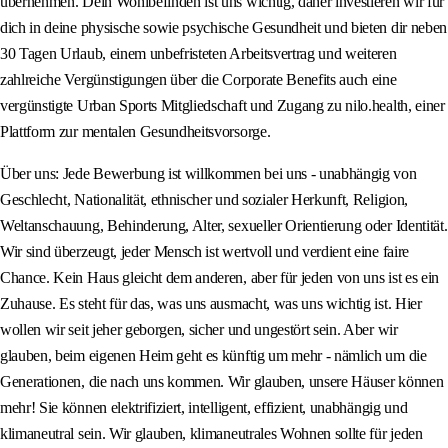
übernehmen. Dein Wohlbefinden ist uns wichtig, daher investieren wir für
dich in deine physische sowie psychische Gesundheit und bieten dir neben
30 Tagen Urlaub, einem unbefristeten Arbeitsvertrag und weiteren
zahlreiche Vergünstigungen über die Corporate Benefits auch eine
vergünstigte Urban Sports Mitgliedschaft und Zugang zu nilo.health, einer
Plattform zur mentalen Gesundheitsvorsorge.
Über uns: Jede Bewerbung ist willkommen bei uns - unabhängig von
Geschlecht, Nationalität, ethnischer und sozialer Herkunft, Religion,
Weltanschauung, Behinderung, Alter, sexueller Orientierung oder Identität.
Wir sind überzeugt, jeder Mensch ist wertvoll und verdient eine faire
Chance. Kein Haus gleicht dem anderen, aber für jeden von uns ist es ein
Zuhause. Es steht für das, was uns ausmacht, was uns wichtig ist. Hier
wollen wir seit jeher geborgen, sicher und ungestört sein. Aber wir
glauben, beim eigenen Heim geht es künftig um mehr - nämlich um die
Generationen, die nach uns kommen. Wir glauben, unsere Häuser können
mehr! Sie können elektrifiziert, intelligent, effizient, unabhängig und
klimaneutral sein. Wir glauben, klimaneutrales Wohnen sollte für jeden