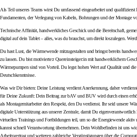
Als Teil unseres Teams wirst Du umfassend eingearbeitet und qualifiziers
Fundamenten, der Verlegung von Kabeln, Bohrungen und der Montage von S
Technische Affinität, handwerkliches Geschick und die Bereitschaft, gem
digital auf dein Tablet – alles, was du brauchst, um direkt loszulegen. Werd
Du hast Lust, die Wärmewende mitzugestalten und bringst bereits handw
zu lassen. Du bist motivierte:r Quereinsteiger:in mit handwerklichem Ge
Wärmepumpen sind von Vorteil. Du legst hohen Wert auf Qualität und die Zu
Deutschkenntnisse.
Was wir Dir bieten: Deine Leistung verdient Anerkennung, daher verdienst
für Deine Zukunft: Dein Beitrag zur bAV und BUV wird durch einen erhöh
als Montagemitarbeiter den Respekt, den Du verdienst. Ihr seid unsere 
digitale Unterstützung aus unserer Zentrale, damit Du eigenverantwortli
virtuellen Trainings und Fortbildungen teil, um so die Energiewende aktiv
kannst schnell Verantwortung übernehmen. Dein Wohlbefinden ist uns wicht
Arbeitsvertrag und weiteren zahlreiche Vergünstigungen über die Corporat