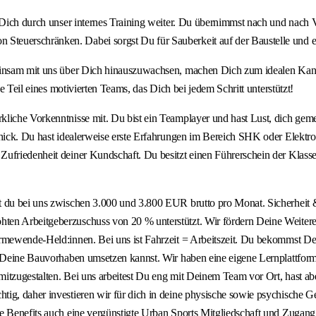
t Dich durch unser internes Training weiter. Du übernimmst nach und nach
teuerschränken. Dabei sorgst Du für Sauberkeit auf der Baustelle und e
einsam mit uns über Dich hinauszuwachsen, machen Dich zum idealen Kandid
e Teil eines motivierten Teams, das Dich bei jedem Schritt unterstützt!
erkliche Vorkenntnisse mit. Du bist ein Teamplayer und hast Lust, dich
schick. Du hast idealerweise erste Erfahrungen im Bereich SHK oder Elekt
friedenheit deiner Kundschaft. Du besitzt einen Führerschein der Klasse B
 du bei uns zwischen 3.000 und 3.800 EUR brutto pro Monat. Sicherheit & 
ten Arbeitgeberzuschuss von 20 % unterstützt. Wir fördern Deine Weiter
Wärmewende-Held:innen. Bei uns ist Fahrzeit = Arbeitszeit. Du bekommst
ch Deine Bauvorhaben umsetzen kannst. Wir haben eine eigene Lernplattfo
 mitzugestalten. Bei uns arbeitest Du eng mit Deinem Team vor Ort, hast ab
ig, daher investieren wir für dich in deine physische sowie psychische G
e Benefits auch eine vergünstigte Urban Sports Mitgliedschaft und Zugang 