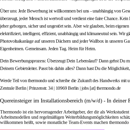
Über uns: Jede Bewerbung ist willkommen bei uns - unabhängig von Geschlec
überzeugt, jeder Mensch ist wertvoll und verdient eine faire Chance. Kein 
jeher geborgen, sicher und ungestört sein. Aber wir glauben, beim eigen
elektrifiziert, intelligent, effizient, unabhängig und klimaneutral sein. 
Photovoltaikanlage auf unseren Dächern und jeder Wallbox in unseren Gar
Eigenheimen. Gemeinsam. Jeden Tag. Heim für Heim.
Dein Bewerbungsprozess: Überzeugt Dein Lebenslauf? Dann gehst Du mit de
Deinem Gebietsleiter. Passt bis dahin alles? Dann hast Du die Möglichkeit, 
Werde Teil von thermondo und schreibe die Zukunft des Handwerks mit un
Zentrale Berlin | Prinzenstr. 34 | 10969 Berlin | jobs [at] thermondo.de
Quereinsteiger im Installationsbereich (m/w/d) - In dei
Thermondo ist ein hervorragender Arbeitgeber, der dir als Werkstudent 
Arbeitsmodellen und regelmäßigen Weiterbildungsmöglichkeiten schätz
willkommen heißt, sowie monatliche Team-Events machen thermondo zu