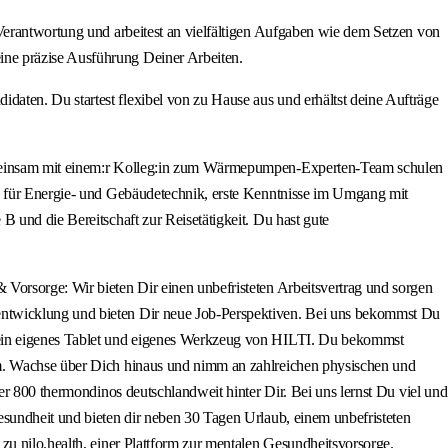
 Verantwortung und arbeitest an vielfältigen Aufgaben wie dem Setzen von
ine präzise Ausführung Deiner Arbeiten.
aten. Du startest flexibel von zu Hause aus und erhältst deine Aufträge
 gemeinsam mit einem:r Kolleg:in zum Wärmepumpen-Experten-Team schulen
ro für Energie- und Gebäudetechnik, erste Kenntnisse im Umgang mit
 und die Bereitschaft zur Reisetätigkeit. Du hast gute
Vorsorge: Wir bieten Dir einen unbefristeten Arbeitsvertrag und sorgen
entwicklung und bieten Dir neue Job-Perspektiven. Bei uns bekommst Du
 Dein eigenes Tablet und eigenes Werkzeug von HILTI. Du bekommst
rm. Wachse über Dich hinaus und nimm an zahlreichen physischen und
er 800 thermondinos deutschlandweit hinter Dir. Bei uns lernst Du viel und
esundheit und bieten dir neben 30 Tagen Urlaub, einem unbefristeten
zu nilo.health, einer Plattform zur mentalen Gesundheitsvorsorge.