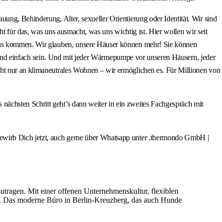
ung, Behinderung, Alter, sexueller Orientierung oder Identität. Wir sind
ht für das, was uns ausmacht, was uns wichtig ist. Hier wollen wir seit
 uns kommen. Wir glauben, unsere Häuser können mehr! Sie können
ich und einfach sein. Und mit jeder Wärmepumpe vor unseren Häusern, jeder
cht nur an klimaneutrales Wohnen – wir ermöglichen es. Für Millionen von
ächsten Schritt geht’s dann weiter in ein zweites Fachgespräch mit
bewirb Dich jetzt, auch gerne über Whatsapp unter .thermondo GmbH |
zutragen. Mit einer offenen Unternehmenskultur, flexiblen
g. Das moderne Büro in Berlin-Kreuzberg, das auch Hunde