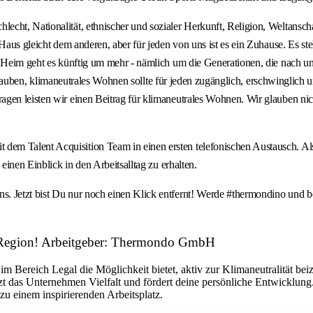
ht, Nationalität, ethnischer und sozialer Herkunft, Religion, Weltanschau
Haus gleicht dem anderen, aber für jeden von uns ist es ein Zuhause. Es ste
en Heim geht es künftig um mehr - nämlich um die Generationen, die nach
Wir glauben, klimaneutrales Wohnen sollte für jeden zugänglich, erschwingl
agen leisten wir einen Beitrag für klimaneutrales Wohnen. Wir glauben ni
m Talent Acquisition Team in einen ersten telefonischen Austausch. Als n
einen Einblick in den Arbeitsalltag zu erhalten.
s. Jetzt bist Du nur noch einen Klick entfernt! Werde #thermondino und 
ner Region! Arbeitgeber: Thermondo GmbH
im Bereich Legal die Möglichkeit bietet, aktiv zur Klimaneutralität bei
t das Unternehmen Vielfalt und fördert deine persönliche Entwicklun
 einem inspirierenden Arbeitsplatz.