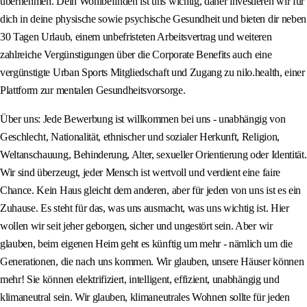
übernehmen. Dein Wohlbefinden ist uns wichtig, daher investieren wir für
dich in deine physische sowie psychische Gesundheit und bieten dir neben
30 Tagen Urlaub, einem unbefristeten Arbeitsvertrag und weiteren
zahlreiche Vergünstigungen über die Corporate Benefits auch eine
vergünstigte Urban Sports Mitgliedschaft und Zugang zu nilo.health, einer
Plattform zur mentalen Gesundheitsvorsorge.
Über uns: Jede Bewerbung ist willkommen bei uns - unabhängig von
Geschlecht, Nationalität, ethnischer und sozialer Herkunft, Religion,
Weltanschauung, Behinderung, Alter, sexueller Orientierung oder Identität.
Wir sind überzeugt, jeder Mensch ist wertvoll und verdient eine faire
Chance. Kein Haus gleicht dem anderen, aber für jeden von uns ist es ein
Zuhause. Es steht für das, was uns ausmacht, was uns wichtig ist. Hier
wollen wir seit jeher geborgen, sicher und ungestört sein. Aber wir
glauben, beim eigenen Heim geht es künftig um mehr - nämlich um die
Generationen, die nach uns kommen. Wir glauben, unsere Häuser können
mehr! Sie können elektrifiziert, intelligent, effizient, unabhängig und
klimaneutral sein. Wir glauben, klimaneutrales Wohnen sollte für jeden