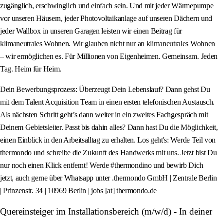
zugänglich, erschwinglich und einfach sein. Und mit jeder Wärmepumpe
vor unseren Häusern, jeder Photovoltaikanlage auf unseren Dächern und
jeder Wallbox in unseren Garagen leisten wir einen Beitrag für
klimaneutrales Wohnen. Wir glauben nicht nur an klimaneutrales Wohnen
– wir ermöglichen es. Für Millionen von Eigenheimen. Gemeinsam. Jeden
Tag. Heim für Heim.
Dein Bewerbungsprozess: Überzeugt Dein Lebenslauf? Dann gehst Du
mit dem Talent Acquisition Team in einen ersten telefonischen Austausch.
Als nächsten Schritt geht’s dann weiter in ein zweites Fachgespräch mit
Deinem Gebietsleiter. Passt bis dahin alles? Dann hast Du die Möglichkeit,
einen Einblick in den Arbeitsalltag zu erhalten. Los geht's: Werde Teil von
thermondo und schreibe die Zukunft des Handwerks mit uns. Jetzt bist Du
nur noch einen Klick entfernt! Werde #thermondino und bewirb Dich
jetzt, auch gerne über Whatsapp unter .thermondo GmbH | Zentrale Berlin
| Prinzenstr. 34 | 10969 Berlin | jobs [at] thermondo.de
Quereinsteiger im Installationsbereich (m/w/d) - In deiner