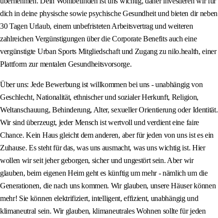
übernehmen. Dein Wohlbefinden ist uns wichtig, daher investieren wir für
dich in deine physische sowie psychische Gesundheit und bieten dir neben
30 Tagen Urlaub, einem unbefristeten Arbeitsvertrag und weiteren
zahlreichen Vergünstigungen über die Corporate Benefits auch eine
vergünstigte Urban Sports Mitgliedschaft und Zugang zu nilo.health, einer
Plattform zur mentalen Gesundheitsvorsorge.
Über uns: Jede Bewerbung ist willkommen bei uns - unabhängig von
Geschlecht, Nationalität, ethnischer und sozialer Herkunft, Religion,
Weltanschauung, Behinderung, Alter, sexueller Orientierung oder Identität.
Wir sind überzeugt, jeder Mensch ist wertvoll und verdient eine faire
Chance. Kein Haus gleicht dem anderen, aber für jeden von uns ist es ein
Zuhause. Es steht für das, was uns ausmacht, was uns wichtig ist. Hier
wollen wir seit jeher geborgen, sicher und ungestört sein. Aber wir
glauben, beim eigenen Heim geht es künftig um mehr - nämlich um die
Generationen, die nach uns kommen. Wir glauben, unsere Häuser können
mehr! Sie können elektrifiziert, intelligent, effizient, unabhängig und
klimaneutral sein. Wir glauben, klimaneutrales Wohnen sollte für jeden