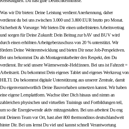
Reisetätigkeit. Du hast gute Deutschkenntnisse.
Was wir Dir bieten: Deine Leistung verdient Anerkennung, daher
verdienst du bei uns zwischen 3.000 und 3.800 EUR brutto pro Monat.
Sicherheit & Vorsorge: Wir bieten Dir einen unbefristeten Arbeitsvertrag
und sorgen für Deine Zukunft: Dein Beitrag zur bAV und BUV wird
durch einen erhöhten Arbeitgeberzuschuss von 20 % unterstützt. Wir
fördern Deine Weiterentwicklung und bieten Dir neue Job-Perspektiven.
Bei uns bekommst Du als Montagemitarbeiter den Respekt, den Du
verdienst. Ihr seid unsere Wärmewende-Held:innen. Bei uns ist Fahrzeit =
Arbeitszeit. Du bekommst Dein eigenes Tablet und eigenes Werkzeug von
HILTI. Du bekommst digitale Unterstützung aus unserer Zentrale, damit
Du eigenverantwortlich Deine Bauvorhaben umsetzen kannst. Wir haben
eine eigene Lernplattform. Wachse über Dich hinaus und nimm an
zahlreichen physischen und virtuellen Trainings und Fortbildungen teil,
um so die Energiewende aktiv mitzugestalten. Bei uns arbeitest Du eng
mit Deinem Team vor Ort, hast aber 800 thermondinos deutschlandweit
hinter Dir. Bei uns lernst Du viel und kannst schnell Verantwortung