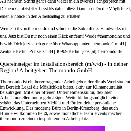
Als nächsten Schritt geht’s dann weiter in ein zweites Fachgespräch mit
Deinem Gebietsleiter. Passt bis dahin alles? Dann hast Du die Möglichkeit,
einen Einblick in den Arbeitsalltag zu erhalten.
Werde Teil von thermondo und schreibe die Zukunft des Handwerks mit
uns. Jetzt bist Du nur noch einen Klick entfernt! Werde #thermondino und
bewirb Dich jetzt, auch gerne über Whatsapp unter .thermondo GmbH |
Zentrale Berlin | Prinzenstr. 34 | 10969 Berlin | jobs [at] thermondo.de
Quereinsteiger im Installationsbereich (m/w/d) - In deiner
Region! Arbeitgeber: Thermondo GmbH
Thermondo ist ein hervorragender Arbeitgeber, der dir als Werkstudent
im Bereich Legal die Möglichkeit bietet, aktiv zur Klimaneutralität
beizutragen. Mit einer offenen Unternehmenskultur, flexiblen
Arbeitsmodellen und regelmäßigen Weiterbildungsmöglichkeiten
schätzt das Unternehmen Vielfalt und fördert deine persönliche
Entwicklung. Das moderne Büro in Berlin-Kreuzberg, das auch
Hunde willkommen heißt, sowie monatliche Team-Events machen
thermondo zu einem inspirierenden Arbeitsplatz.