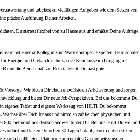
 Verantwortung und arbeitest an vielfältigen Aufgaben wie dem Setzen von
ine präzise Ausführung Deiner Arbeiten.
aten. Du startest flexibel von zu Hause aus und erhältst Deine Aufträge
 gemeinsam mit einem:r Kolleg:in zum Wärmepumpen-Experten-Team schulen
ro für Energie- und Gebäudetechnik, erste Kenntnisse im Umgang mit
B und die Bereitschaft zur Reisetätigkeit. Du hast gute
 Vorsorge: Wir bieten Dir einen unbefristeten Arbeitsvertrag und sorgen
entwicklung und bieten Dir neue Job-Perspektiven. Bei uns bekommst Du
 Dein eigenes Tablet und eigenes Werkzeug von HILTI. Du bekommst
rm. Wachse über Dich hinaus und nimm an zahlreichen physischen und
er 800 thermondinos deutschlandweit hinter Dir. Bei uns lernst Du viel und
Gesundheit und bieten Dir neben 30 Tagen Urlaub, einem unbefristeten
 zu nilo.health, einer Plattform zur mentalen Gesundheitsvorsorge.