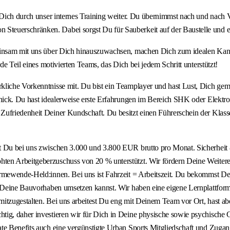
t Dich durch unser internes Training weiter. Du übernimmst nach und nach
teuerschränken. Dabei sorgst Du für Sauberkeit auf der Baustelle und e
einsam mit uns über Dich hinauszuwachsen, machen Dich zum idealen Kandid
de Teil eines motivierten Teams, das Dich bei jedem Schritt unterstützt!
erkliche Vorkenntnisse mit. Du bist ein Teamplayer und hast Lust, Dich
schick. Du hast idealerweise erste Erfahrungen im Bereich SHK oder Elekt
ufriedenheit Deiner Kundschaft. Du besitzt einen Führerschein der Klasse 
t Du bei uns zwischen 3.000 und 3.800 EUR brutto pro Monat. Sicherheit &
ten Arbeitgeberzuschuss von 20 % unterstützt. Wir fördern Deine Weiter
Wärmewende-Held:innen. Bei uns ist Fahrzeit = Arbeitszeit. Du bekommst
ch Deine Bauvorhaben umsetzen kannst. Wir haben eine eigene Lernplattfo
 mitzugestalten. Bei uns arbeitest Du eng mit Deinem Team vor Ort, hast ab
tig, daher investieren wir für Dich in Deine physische sowie psychische 
te Benefits auch eine vergünstigte Urban Sports Mitgliedschaft und Zugang