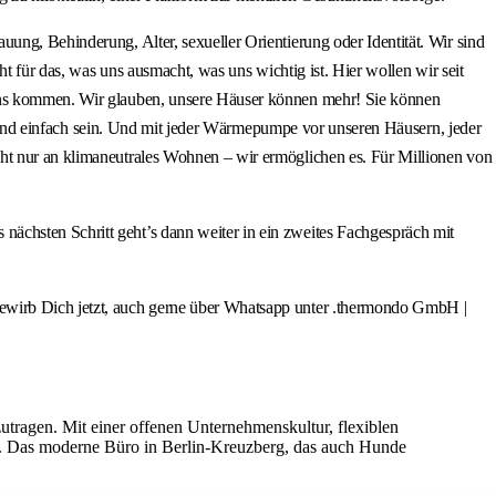
ung, Behinderung, Alter, sexueller Orientierung oder Identität. Wir sind
ht für das, was uns ausmacht, was uns wichtig ist. Hier wollen wir seit
 uns kommen. Wir glauben, unsere Häuser können mehr! Sie können
ich und einfach sein. Und mit jeder Wärmepumpe vor unseren Häusern, jeder
cht nur an klimaneutrales Wohnen – wir ermöglichen es. Für Millionen von
ächsten Schritt geht’s dann weiter in ein zweites Fachgespräch mit
bewirb Dich jetzt, auch gerne über Whatsapp unter .thermondo GmbH |
zutragen. Mit einer offenen Unternehmenskultur, flexiblen
g. Das moderne Büro in Berlin-Kreuzberg, das auch Hunde