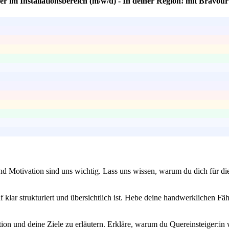
r im Installationsbereich (m/w/d) - In deiner Region! mit Bravour
und Motivation sind uns wichtig. Lass uns wissen, warum du dich für d
f klar strukturiert und übersichtlich ist. Hebe deine handwerklichen Fä
on und deine Ziele zu erläutern. Erkläre, warum du Quereinsteiger:in 