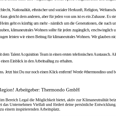
ht, Nationalität, ethnischer und sozialer Herkunft, Religion, Weltanschau
Haus gleicht dem anderen, aber für jeden von uns ist es ein Zuhause. Es ste
en Heim geht es künftig um mehr - nämlich um die Generationen, die nach
Wir glauben, klimaneutrales Wohnen sollte für jeden zugänglich, erschwingl
agen leisten wir einen Beitrag für klimaneutrales Wohnen. Wir glauben ni
m Talent Acquisition Team in einen ersten telefonischen Austausch. Als n
einen Einblick in den Arbeitsalltag zu erhalten.
s. Jetzt bist Du nur noch einen Klick entfernt! Werde #thermondino und 
ner Region! Arbeitgeber: Thermondo GmbH
im Bereich Legal die Möglichkeit bietet, aktiv zur Klimaneutralität bei
t das Unternehmen Vielfalt und fördert deine persönliche Entwicklun
 einem inspirierenden Arbeitsplatz.