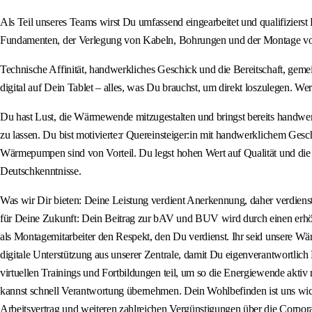
Als Teil unseres Teams wirst Du umfassend eingearbeitet und qualifiziers
Fundamenten, der Verlegung von Kabeln, Bohrungen und der Montage von S
Technische Affinität, handwerkliches Geschick und die Bereitschaft, gem
digital auf Dein Tablet – alles, was Du brauchst, um direkt loszulegen. Wer
Du hast Lust, die Wärmewende mitzugestalten und bringst bereits handw
zu lassen. Du bist motivierte:r Quereinsteiger:in mit handwerklichem Ge
Wärmepumpen sind von Vorteil. Du legst hohen Wert auf Qualität und die Z
Deutschkenntnisse.
Was wir Dir bieten: Deine Leistung verdient Anerkennung, daher verdiens
für Deine Zukunft: Dein Beitrag zur bAV und BUV wird durch einen erhöh
als Montagemitarbeiter den Respekt, den Du verdienst. Ihr seid unsere 
digitale Unterstützung aus unserer Zentrale, damit Du eigenverantwortli
virtuellen Trainings und Fortbildungen teil, um so die Energiewende aktiv
kannst schnell Verantwortung übernehmen. Dein Wohlbefinden ist uns wich
Arbeitsvertrag und weiteren zahlreichen Vergünstigungen über die Corpora