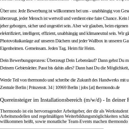
Über uns: Jede Bewerbung ist willkommen bei uns - unabhängig von Geschlec
überzeugt, jeder Mensch ist wertvoll und verdient eine faire Chance. Kein 
jeher geborgen, sicher und ungestört sein. Aber wir glauben, beim eigen
elektrifiziert, intelligent, effizient, unabhängig und klimaneutral sein. 
Photovoltaikanlage auf unseren Dächern und jeder Wallbox in unseren Gar
Eigenheimen. Gemeinsam. Jeden Tag. Heim für Heim.
Dein Bewerbungsprozess: Überzeugt Dein Lebenslauf? Dann gehst Du mit de
Deinem Gebietsleiter. Passt bis dahin alles? Dann hast Du die Möglichkeit, 
Werde Teil von thermondo und schreibe die Zukunft des Handwerks mit un
Zentrale Berlin | Prinzenstr. 34 | 10969 Berlin | jobs [at] thermondo.de
Quereinsteiger im Installationsbereich (m/w/d) - In dei
Thermondo ist ein hervorragender Arbeitgeber, der dir als Werkstudent 
Arbeitsmodellen und regelmäßigen Weiterbildungsmöglichkeiten schätz
willkommen heißt, sowie monatliche Team-Events machen thermondo zu