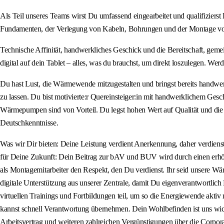
Als Teil unseres Teams wirst Du umfassend eingearbeitet und qualifiziers
Fundamenten, der Verlegung von Kabeln, Bohrungen und der Montage von S
Technische Affinität, handwerkliches Geschick und die Bereitschaft, gem
digital auf dein Tablet – alles, was du brauchst, um direkt loszulegen. Werd
Du hast Lust, die Wärmewende mitzugestalten und bringst bereits handw
zu lassen. Du bist motivierte:r Quereinsteiger:in mit handwerklichem Ge
Wärmepumpen sind von Vorteil. Du legst hohen Wert auf Qualität und die Zu
Deutschkenntnisse.
Was wir Dir bieten: Deine Leistung verdient Anerkennung, daher verdienst
für Deine Zukunft: Dein Beitrag zur bAV und BUV wird durch einen erhöh
als Montagemitarbeiter den Respekt, den Du verdienst. Ihr seid unsere 
digitale Unterstützung aus unserer Zentrale, damit Du eigenverantwortli
virtuellen Trainings und Fortbildungen teil, um so die Energiewende aktiv
kannst schnell Verantwortung übernehmen. Dein Wohlbefinden ist uns wicht
Arbeitsvertrag und weiteren zahlreichen Vergünstigungen über die Corpora