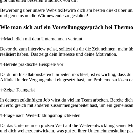
gibt uns einen besseren Eindruck von dir!
Bewerbung über unsere Website:
Bewirb dich am besten direkt über uns
und gemeinsam die Wärmewende zu gestalten!
Wie man sich auf ein Vorstellungsgespräch bei Ther
✨
Mach dich mit dem Unternehmen vertraut
Bevor du zum Interview gehst, solltest du dir die Zeit nehmen, mehr ü
realisiert haben. Das zeigt dein Interesse und deine Motivation.
✨
Bereite praktische Beispiele vor
Da du im Installationsbereich arbeiten möchtest, ist es wichtig, dass 
Affinität in der Vergangenheit eingesetzt hast, um Probleme zu lösen o
✨
Zeige Teamgeist
In deinem zukünftigen Job wirst du viel im Team arbeiten. Bereite dic
du erfolgreich mit anderen zusammengearbeitet hast, um ein gemeinsam
✨
Frage nach Weiterbildungsmöglichkeiten
Da das Unternehmen großen Wert auf die Weiterentwicklung seiner Mitarb
und dich weiterzuentwickeln, was gut zu ihrer Unternehmenskultur pas