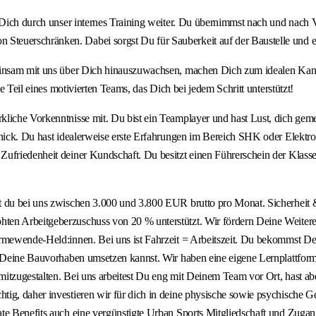
t Dich durch unser internes Training weiter. Du übernimmst nach und nach
teuerschränken. Dabei sorgst Du für Sauberkeit auf der Baustelle und e
einsam mit uns über Dich hinauszuwachsen, machen Dich zum idealen Kandid
e Teil eines motivierten Teams, das Dich bei jedem Schritt unterstützt!
erkliche Vorkenntnisse mit. Du bist ein Teamplayer und hast Lust, dich
schick. Du hast idealerweise erste Erfahrungen im Bereich SHK oder Elekt
friedenheit deiner Kundschaft. Du besitzt einen Führerschein der Klasse B
 du bei uns zwischen 3.000 und 3.800 EUR brutto pro Monat. Sicherheit & 
ten Arbeitgeberzuschuss von 20 % unterstützt. Wir fördern Deine Weiter
Wärmewende-Held:innen. Bei uns ist Fahrzeit = Arbeitszeit. Du bekommst
ch Deine Bauvorhaben umsetzen kannst. Wir haben eine eigene Lernplattfo
 mitzugestalten. Bei uns arbeitest Du eng mit Deinem Team vor Ort, hast ab
ig, daher investieren wir für dich in deine physische sowie psychische G
te Benefits auch eine vergünstigte Urban Sports Mitgliedschaft und Zugang