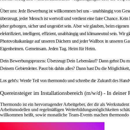
Über uns: Jede Bewerbung ist willkommen bei uns - unabhängig von Geschlec
überzeugt, jeder Mensch ist wertvoll und verdient eine faire Chance. Kein 
jeher geborgen, sicher und ungestört sein. Aber wir glauben, beim eigen
elektrifiziert, intelligent, effizient, unabhängig und klimaneutral sein. 
Photovoltaikanlage auf unseren Dächern und jeder Wallbox in unseren Gar
Eigenheimen. Gemeinsam. Jeden Tag. Heim für Heim.
Dein Bewerbungsprozess: Überzeugt Dein Lebenslauf? Dann gehst Du mit de
Deinem Gebietsleiter. Passt bis dahin alles? Dann hast Du die Möglichkeit, 
Los geht's: Werde Teil von thermondo und schreibe die Zukunft des Handw
Quereinsteiger im Installationsbereich (m/w/d) - In dei
Thermondo ist ein hervorragender Arbeitgeber, der dir als Werkstudent 
Arbeitsmodellen und regelmäßigen Weiterbildungsmöglichkeiten schätz
willkommen heißt, sowie monatliche Team-Events machen thermondo zu