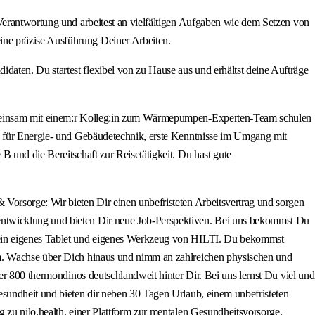
 Verantwortung und arbeitest an vielfältigen Aufgaben wie dem Setzen von
ine präzise Ausführung Deiner Arbeiten.
aten. Du startest flexibel von zu Hause aus und erhältst deine Aufträge
 gemeinsam mit einem:r Kolleg:in zum Wärmepumpen-Experten-Team schulen
ro für Energie- und Gebäudetechnik, erste Kenntnisse im Umgang mit
 und die Bereitschaft zur Reisetätigkeit. Du hast gute
Vorsorge: Wir bieten Dir einen unbefristeten Arbeitsvertrag und sorgen
entwicklung und bieten Dir neue Job-Perspektiven. Bei uns bekommst Du
 Dein eigenes Tablet und eigenes Werkzeug von HILTI. Du bekommst
rm. Wachse über Dich hinaus und nimm an zahlreichen physischen und
er 800 thermondinos deutschlandweit hinter Dir. Bei uns lernst Du viel und
esundheit und bieten dir neben 30 Tagen Urlaub, einem unbefristeten
 zu nilo.health, einer Plattform zur mentalen Gesundheitsvorsorge.