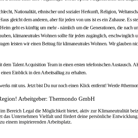
ht, Nationalität, ethnischer und sozialer Herkunft, Religion, Weltanschau
Haus gleicht dem anderen, aber für jeden von uns ist es ein Zuhause. Es ste
en Heim geht es künftig um mehr - nämlich um die Generationen, die nach
Wir glauben, klimaneutrales Wohnen sollte für jeden zugänglich, erschwingl
agen leisten wir einen Beitrag für klimaneutrales Wohnen. Wir glauben ni
m Talent Acquisition Team in einen ersten telefonischen Austausch. Als n
einen Einblick in den Arbeitsalltag zu erhalten.
erks mit uns. Jetzt bist Du nur noch einen Klick entfernt! Werde #thermo
ner Region! Arbeitgeber: Thermondo GmbH
im Bereich Legal die Möglichkeit bietet, aktiv zur Klimaneutralität bei
t das Unternehmen Vielfalt und fördert deine persönliche Entwicklun
 einem inspirierenden Arbeitsplatz.