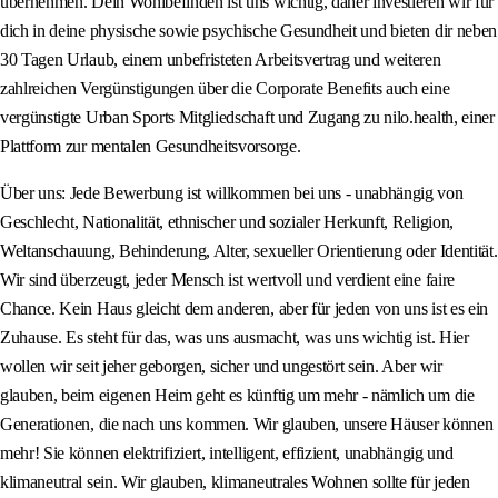
übernehmen. Dein Wohlbefinden ist uns wichtig, daher investieren wir für
dich in deine physische sowie psychische Gesundheit und bieten dir neben
30 Tagen Urlaub, einem unbefristeten Arbeitsvertrag und weiteren
zahlreichen Vergünstigungen über die Corporate Benefits auch eine
vergünstigte Urban Sports Mitgliedschaft und Zugang zu nilo.health, einer
Plattform zur mentalen Gesundheitsvorsorge.
Über uns: Jede Bewerbung ist willkommen bei uns - unabhängig von
Geschlecht, Nationalität, ethnischer und sozialer Herkunft, Religion,
Weltanschauung, Behinderung, Alter, sexueller Orientierung oder Identität.
Wir sind überzeugt, jeder Mensch ist wertvoll und verdient eine faire
Chance. Kein Haus gleicht dem anderen, aber für jeden von uns ist es ein
Zuhause. Es steht für das, was uns ausmacht, was uns wichtig ist. Hier
wollen wir seit jeher geborgen, sicher und ungestört sein. Aber wir
glauben, beim eigenen Heim geht es künftig um mehr - nämlich um die
Generationen, die nach uns kommen. Wir glauben, unsere Häuser können
mehr! Sie können elektrifiziert, intelligent, effizient, unabhängig und
klimaneutral sein. Wir glauben, klimaneutrales Wohnen sollte für jeden