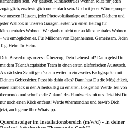
klimaneutral sein. Wir glauben, klimaneutrales Wohnen sollte für jeden
zugänglich, erschwinglich und einfach sein. Und mit jeder Wärmepumpe
vor unseren Häusern, jeder Photovoltaikanlage auf unseren Dächern und
jeder Wallbox in unseren Garagen leisten wir einen Beitrag für
klimaneutrales Wohnen. Wir glauben nicht nur an klimaneutrales Wohnen
– wir ermöglichen es. Für Millionen von Eigenheimen. Gemeinsam. Jeden
Tag. Heim für Heim.
Dein Bewerbungsprozess: Überzeugt Dein Lebenslauf? Dann gehst Du
mit dem Talent Acquisition Team in einen ersten telefonischen Austausch.
Als nächsten Schritt geht’s dann weiter in ein zweites Fachgespräch mit
Deinem Gebietsleiter. Passt bis dahin alles? Dann hast Du die Möglichkeit,
einen Einblick in den Arbeitsalltag zu erhalten. Los geht's! Werde Teil von
thermondo und schreibe die Zukunft des Handwerks mit uns. Jetzt bist Du
nur noch einen Klick entfernt! Werde #thermondino und bewirb Dich
jetzt, auch gerne über Whatsapp.
Quereinsteiger im Installationsbereich (m/w/d) - In deiner