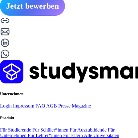
Jetzt bewerben
Unternehmen
Login
Impressum
FAQ
AGB
Presse
Magazine
Produkt
Für Studierende
Für Schüler*innen
Für Auszubildende
Für
Unternehmen
Für Lehrer*innen
Für Eltern
Alle Universitäten