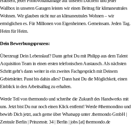
Häusern, jeder Photovoltaikanlage auf unseren Dächern und jeder
Wallbox in unseren Garagen leisten wir einen Beitrag für klimaneutrales
Wohnen. Wir glauben nicht nur an klimaneutrales Wohnen – wir
ermöglichen es. Für Millionen von Eigenheimen. Gemeinsam. Jeden Tag.
Heim für Heim.
Dein Bewerbungsprozess:
Überzeugt Dein Lebenslauf? Dann gehst Du mit Philipp aus dem Talent
Acquisition Team in einen ersten telefonischen Austausch. Als nächsten
Schritt geht’s dann weiter in ein zweites Fachgespräch mit Deinem
Gebietsleiter. Passt bis dahin alles? Dann hast Du die Möglichkeit, einen
Einblick in den Arbeitsalltag zu erhalten.
Werde Teil von thermondo und schreibe die Zukunft des Handwerks mit
uns. Jetzt bist Du nur noch einen Klick entfernt! Werde #thermondino und
bewirb Dich jetzt, auch gerne über Whatsapp unter .thermondo GmbH |
Zentrale Berlin | Prinzenstr. 34 | Berlin | jobs [at] thermondo.de