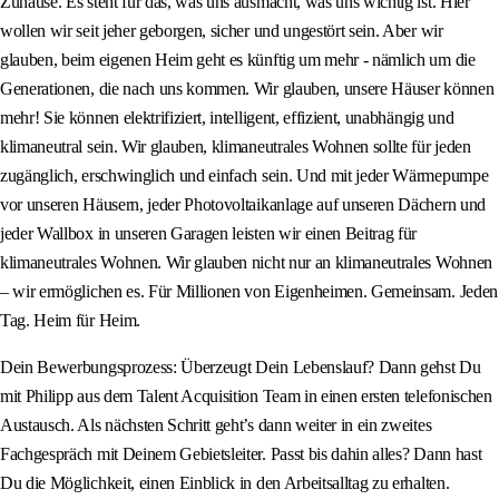
Zuhause. Es steht für das, was uns ausmacht, was uns wichtig ist. Hier
wollen wir seit jeher geborgen, sicher und ungestört sein. Aber wir
glauben, beim eigenen Heim geht es künftig um mehr - nämlich um die
Generationen, die nach uns kommen. Wir glauben, unsere Häuser können
mehr! Sie können elektrifiziert, intelligent, effizient, unabhängig und
klimaneutral sein. Wir glauben, klimaneutrales Wohnen sollte für jeden
zugänglich, erschwinglich und einfach sein. Und mit jeder Wärmepumpe
vor unseren Häusern, jeder Photovoltaikanlage auf unseren Dächern und
jeder Wallbox in unseren Garagen leisten wir einen Beitrag für
klimaneutrales Wohnen. Wir glauben nicht nur an klimaneutrales Wohnen
– wir ermöglichen es. Für Millionen von Eigenheimen. Gemeinsam. Jeden
Tag. Heim für Heim.
Dein Bewerbungsprozess: Überzeugt Dein Lebenslauf? Dann gehst Du
mit Philipp aus dem Talent Acquisition Team in einen ersten telefonischen
Austausch. Als nächsten Schritt geht’s dann weiter in ein zweites
Fachgespräch mit Deinem Gebietsleiter. Passt bis dahin alles? Dann hast
Du die Möglichkeit, einen Einblick in den Arbeitsalltag zu erhalten.