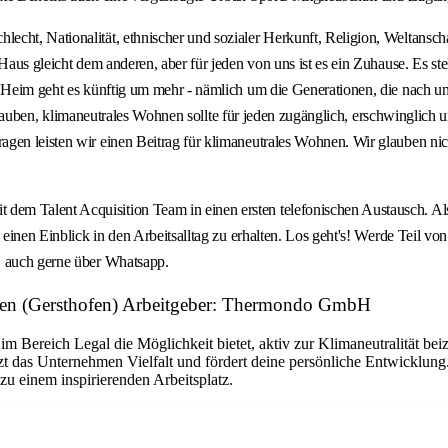
ht, Nationalität, ethnischer und sozialer Herkunft, Religion, Weltanschau
Haus gleicht dem anderen, aber für jeden von uns ist es ein Zuhause. Es ste
en Heim geht es künftig um mehr - nämlich um die Generationen, die nach
Wir glauben, klimaneutrales Wohnen sollte für jeden zugänglich, erschwingl
agen leisten wir einen Beitrag für klimaneutrales Wohnen. Wir glauben ni
m Talent Acquisition Team in einen ersten telefonischen Austausch. Als n
 einen Einblick in den Arbeitsalltag zu erhalten. Los geht's! Werde Teil v
, auch gerne über Whatsapp.
mpen (Gersthofen) Arbeitgeber: Thermondo GmbH
im Bereich Legal die Möglichkeit bietet, aktiv zur Klimaneutralität bei
t das Unternehmen Vielfalt und fördert deine persönliche Entwicklun
 einem inspirierenden Arbeitsplatz.