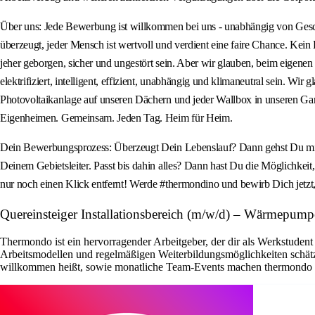
Über uns: Jede Bewerbung ist willkommen bei uns - unabhängig von Geschlec
überzeugt, jeder Mensch ist wertvoll und verdient eine faire Chance. Kein 
jeher geborgen, sicher und ungestört sein. Aber wir glauben, beim eigen
elektrifiziert, intelligent, effizient, unabhängig und klimaneutral sein. 
Photovoltaikanlage auf unseren Dächern und jeder Wallbox in unseren Gar
Eigenheimen. Gemeinsam. Jeden Tag. Heim für Heim.
Dein Bewerbungsprozess: Überzeugt Dein Lebenslauf? Dann gehst Du mit de
Deinem Gebietsleiter. Passt bis dahin alles? Dann hast Du die Möglichkeit,
nur noch einen Klick entfernt! Werde #thermondino und bewirb Dich jetzt
Quereinsteiger Installationsbereich (m/w/d) – Wärmepu
Thermondo ist ein hervorragender Arbeitgeber, der dir als Werkstudent 
Arbeitsmodellen und regelmäßigen Weiterbildungsmöglichkeiten schätz
willkommen heißt, sowie monatliche Team-Events machen thermondo zu