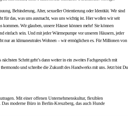
ung, Behinderung, Alter, sexueller Orientierung oder Identität. Wir sind
ht für das, was uns ausmacht, was uns wichtig ist. Hier wollen wir seit
 uns kommen. Wir glauben, unsere Häuser können mehr! Sie können
ich und einfach sein. Und mit jeder Wärmepumpe vor unseren Häusern, jeder
cht nur an klimaneutrales Wohnen – wir ermöglichen es. Für Millionen von
ächsten Schritt geht’s dann weiter in ein zweites Fachgespräch mit
on thermondo und schreibe die Zukunft des Handwerks mit uns. Jetzt bist Du
zutragen. Mit einer offenen Unternehmenskultur, flexiblen
g. Das moderne Büro in Berlin-Kreuzberg, das auch Hunde