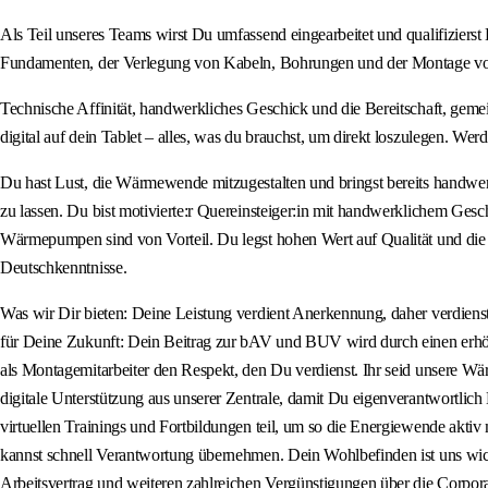
Als Teil unseres Teams wirst Du umfassend eingearbeitet und qualifiziers
Fundamenten, der Verlegung von Kabeln, Bohrungen und der Montage von S
Technische Affinität, handwerkliches Geschick und die Bereitschaft, gem
digital auf dein Tablet – alles, was du brauchst, um direkt loszulegen. Werd
Du hast Lust, die Wärmewende mitzugestalten und bringst bereits handw
zu lassen. Du bist motivierte:r Quereinsteiger:in mit handwerklichem Ge
Wärmepumpen sind von Vorteil. Du legst hohen Wert auf Qualität und die Zu
Deutschkenntnisse.
Was wir Dir bieten: Deine Leistung verdient Anerkennung, daher verdienst
für Deine Zukunft: Dein Beitrag zur bAV und BUV wird durch einen erhöh
als Montagemitarbeiter den Respekt, den Du verdienst. Ihr seid unsere 
digitale Unterstützung aus unserer Zentrale, damit Du eigenverantwortli
virtuellen Trainings und Fortbildungen teil, um so die Energiewende aktiv
kannst schnell Verantwortung übernehmen. Dein Wohlbefinden ist uns wicht
Arbeitsvertrag und weiteren zahlreichen Vergünstigungen über die Corpora