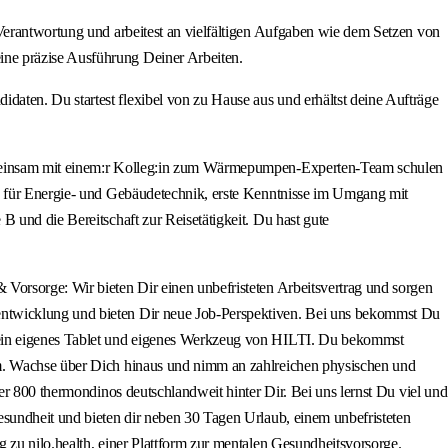
 Verantwortung und arbeitest an vielfältigen Aufgaben wie dem Setzen von
ine präzise Ausführung Deiner Arbeiten.
aten. Du startest flexibel von zu Hause aus und erhältst deine Aufträge
 gemeinsam mit einem:r Kolleg:in zum Wärmepumpen-Experten-Team schulen
ro für Energie- und Gebäudetechnik, erste Kenntnisse im Umgang mit
 und die Bereitschaft zur Reisetätigkeit. Du hast gute
Vorsorge: Wir bieten Dir einen unbefristeten Arbeitsvertrag und sorgen
entwicklung und bieten Dir neue Job-Perspektiven. Bei uns bekommst Du
 Dein eigenes Tablet und eigenes Werkzeug von HILTI. Du bekommst
rm. Wachse über Dich hinaus und nimm an zahlreichen physischen und
er 800 thermondinos deutschlandweit hinter Dir. Bei uns lernst Du viel und
esundheit und bieten dir neben 30 Tagen Urlaub, einem unbefristeten
 zu nilo.health, einer Plattform zur mentalen Gesundheitsvorsorge.