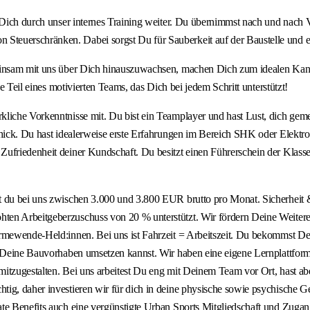
t Dich durch unser internes Training weiter. Du übernimmst nach und nach
teuerschränken. Dabei sorgst Du für Sauberkeit auf der Baustelle und e
einsam mit uns über Dich hinauszuwachsen, machen Dich zum idealen Kandid
e Teil eines motivierten Teams, das Dich bei jedem Schritt unterstützt!
erkliche Vorkenntnisse mit. Du bist ein Teamplayer und hast Lust, dich
schick. Du hast idealerweise erste Erfahrungen im Bereich SHK oder Elekt
friedenheit deiner Kundschaft. Du besitzt einen Führerschein der Klasse B
 du bei uns zwischen 3.000 und 3.800 EUR brutto pro Monat. Sicherheit & 
ten Arbeitgeberzuschuss von 20 % unterstützt. Wir fördern Deine Weiter
Wärmewende-Held:innen. Bei uns ist Fahrzeit = Arbeitszeit. Du bekommst
ch Deine Bauvorhaben umsetzen kannst. Wir haben eine eigene Lernplattfo
 mitzugestalten. Bei uns arbeitest Du eng mit Deinem Team vor Ort, hast ab
ig, daher investieren wir für dich in deine physische sowie psychische G
te Benefits auch eine vergünstigte Urban Sports Mitgliedschaft und Zugang