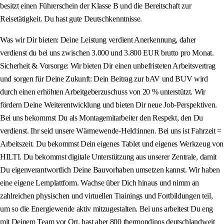
besitzt einen Führerschein der Klasse B und die Bereitschaft zur
Reisetätigkeit. Du hast gute Deutschkenntnisse.
Was wir Dir bieten: Deine Leistung verdient Anerkennung, daher
verdienst du bei uns zwischen 3.000 und 3.800 EUR brutto pro Monat.
Sicherheit & Vorsorge: Wir bieten Dir einen unbefristeten Arbeitsvertrag
und sorgen für Deine Zukunft: Dein Beitrag zur bAV und BUV wird
durch einen erhöhten Arbeitgeberzuschuss von 20 % unterstützt. Wir
fördern Deine Weiterentwicklung und bieten Dir neue Job-Perspektiven.
Bei uns bekommst Du als Montagemitarbeiter den Respekt, den Du
verdienst. Ihr seid unsere Wärmewende-Held:innen. Bei uns ist Fahrzeit =
Arbeitszeit. Du bekommst Dein eigenes Tablet und eigenes Werkzeug von
HILTI. Du bekommst digitale Unterstützung aus unserer Zentrale, damit
Du eigenverantwortlich Deine Bauvorhaben umsetzen kannst. Wir haben
eine eigene Lernplattform. Wachse über Dich hinaus und nimm an
zahlreichen physischen und virtuellen Trainings und Fortbildungen teil,
um so die Energiewende aktiv mitzugestalten. Bei uns arbeitest Du eng
mit Deinem Team vor Ort, hast aber 800 thermondinos deutschlandweit