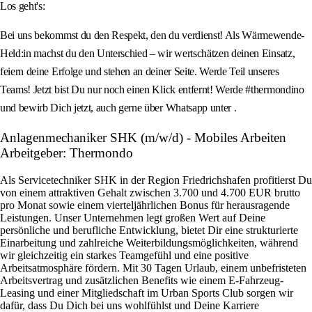
Los geht's:
Bei uns bekommst du den Respekt, den du verdienst! Als Wärmewende-
Held:in machst du den Unterschied – wir wertschätzen deinen Einsatz,
feiern deine Erfolge und stehen an deiner Seite. Werde Teil unseres
Teams! Jetzt bist Du nur noch einen Klick entfernt! Werde #thermondino
und bewirb Dich jetzt, auch gerne über Whatsapp unter .
Anlagenmechaniker SHK (m/w/d) - Mobiles Arbeiten
Arbeitgeber: Thermondo
Als Servicetechniker SHK in der Region Friedrichshafen profitierst Du
von einem attraktiven Gehalt zwischen 3.700 und 4.700 EUR brutto
pro Monat sowie einem vierteljährlichen Bonus für herausragende
Leistungen. Unser Unternehmen legt großen Wert auf Deine
persönliche und berufliche Entwicklung, bietet Dir eine strukturierte
Einarbeitung und zahlreiche Weiterbildungsmöglichkeiten, während
wir gleichzeitig ein starkes Teamgefühl und eine positive
Arbeitsatmosphäre fördern. Mit 30 Tagen Urlaub, einem unbefristeten
Arbeitsvertrag und zusätzlichen Benefits wie einem E-Fahrzeug-
Leasing und einer Mitgliedschaft im Urban Sports Club sorgen wir
dafür, dass Du Dich bei uns wohlfühlst und Deine Karriere