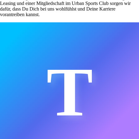
Leasing und einer Mitgliedschaft im Urban Sports Club sorgen wir
dafür, dass Du Dich bei uns wohlfühlst und Deine Karriere
vorantreiben kannst.
T