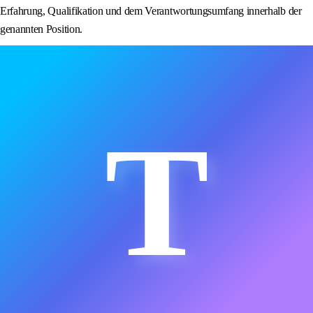
Erfahrung, Qualifikation und dem Verantwortungsumfang innerhalb der
genannten Position.
T