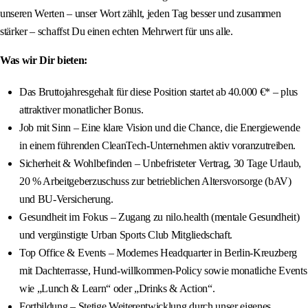
unseren Werten – unser Wort zählt, jeden Tag besser und zusammen
stärker – schaffst Du einen echten Mehrwert für uns alle.
Was wir Dir bieten:
Das Bruttojahresgehalt für diese Position startet ab 40.000 €* – plus
attraktiver monatlicher Bonus.
Job mit Sinn – Eine klare Vision und die Chance, die Energiewende
in einem führenden CleanTech-Unternehmen aktiv voranzutreiben.
Sicherheit & Wohlbefinden – Unbefristeter Vertrag, 30 Tage Urlaub,
20 % Arbeitgeberzuschuss zur betrieblichen Altersvorsorge (bAV)
und BU-Versicherung.
Gesundheit im Fokus – Zugang zu nilo.health (mentale Gesundheit)
und vergünstigte Urban Sports Club Mitgliedschaft.
Top Office & Events – Modernes Headquarter in Berlin-Kreuzberg
mit Dachterrasse, Hund-willkommen-Policy sowie monatliche Events
wie „Lunch & Learn“ oder „Drinks & Action“.
Fortbildung – Stetige Weiterentwicklung durch unser eigenes