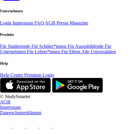
Unternehmen
Login
Impressum
FAQ
AGB
Presse
Magazine
Produkt
Für Studierende
Für Schüler*innen
Für Auszubildende
Für
Unternehmen
Für Lehrer*innen
Für Eltern
Alle Universitäten
Help
Help Center
Premium Login
© StudySmarter
AGB
Impressum
Datenschutzerklärung