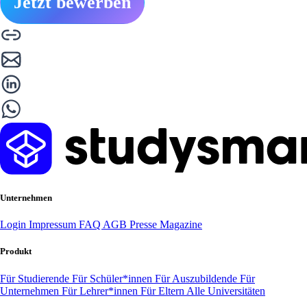
Jetzt bewerben
Unternehmen
Login
Impressum
FAQ
AGB
Presse
Magazine
Produkt
Für Studierende
Für Schüler*innen
Für Auszubildende
Für
Unternehmen
Für Lehrer*innen
Für Eltern
Alle Universitäten