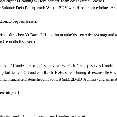
unser eigenes Learning & Development Team oder externe Coaches.
ine Zukunft: Dein Beitrag zur bAV und BUV wird durch einen erhöhten Arbe
troauto bequem leasen.
bieten dir neben 30 Tagen Urlaub, einem unbefristeten Arbeitsvertrag und 
len Gesundheitsvorsorge.
us auf Kundenberatung, bist mitverantwortlich für ein positives Kundenerl
bjektdaten vor Ort und erstellst die Heizlastberechnung als essenzielle B
isch fundierte Datenerhebung vor Ort (inkl. 2D/3D-Aufmaß) und sicherst 
n mitgestalten.
Vertriebsgedanken und exzellentem Kundenservice mit.