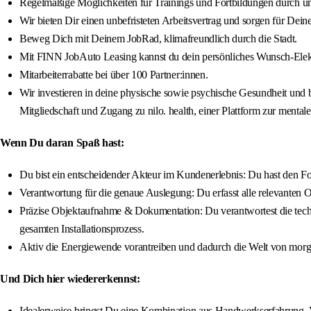
Regelmäßige Möglichkeiten für Trainings und Fortbildungen durch 
Wir bieten Dir einen unbefristeten Arbeitsvertrag und sorgen für De
Beweg Dich mit Deinem JobRad, klimafreundlich durch die Stadt.
Mit FINN JobAuto Leasing kannst du dein persönliches Wunsch-Elek
Mitarbeiterrabatte bei über 100 Partner:innen.
Wir investieren in deine physische sowie psychische Gesundheit und 
Mitgliedschaft und Zugang zu nilo. health, einer Plattform zur menta
Wenn Du daran Spaß hast:
Du bist ein entscheidender Akteur im Kundenerlebnis: Du hast den Fok
Verantwortung für die genaue Auslegung: Du erfasst alle relevanten O
Präzise Objektaufnahme & Dokumentation: Du verantwortest die techn
gesamten Installationsprozess.
Aktiv die Energiewende vorantreiben und dadurch die Welt von morge
Und Dich hier wiedererkennst:
Idealerweise bringst Du eine Kombination aus Handwerkserfahrung, 