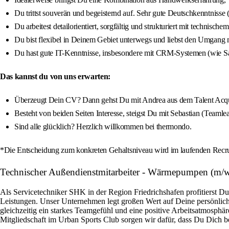
Du trittst souverän und begeisternd auf. Sehr gute Deutschkenntnisse 
Du arbeitest detailorientiert, sorgfältig und strukturiert mit technische
Du bist flexibel in Deinem Gebiet unterwegs und liebst den Umgan
Du hast gute IT-Kenntnisse, insbesondere mit CRM-Systemen (wie Sa
Das kannst du von uns erwarten:
Überzeugt Dein CV? Dann gehst Du mit Andrea aus dem Talent Acquis
Besteht von beiden Seiten Interesse, steigst Du mit Sebastian (Teamlea
Sind alle glücklich? Herzlich willkommen bei thermondo.
*Die Entscheidung zum konkreten Gehaltsniveau wird im laufenden Recruit
Technischer Außendienstmitarbeiter - Wärmepumpen (m/
Als Servicetechniker SHK in der Region Friedrichshafen profitierst D
Leistungen. Unser Unternehmen legt großen Wert auf Deine persönliche
gleichzeitig ein starkes Teamgefühl und eine positive Arbeitsatmosphä
Mitgliedschaft im Urban Sports Club sorgen wir dafür, dass Du Dich b