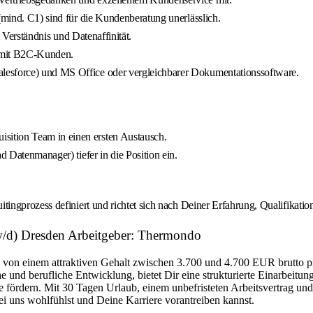
(mind. C1) sind für die Kundenberatung unerlässlich.
m Verständnis und Datenaffinität.
g mit B2C-Kunden.
lesforce) und MS Office oder vergleichbarer Dokumentationssoftware.
ition Team in einen ersten Austausch.
d Datenmanager) tiefer in die Position ein.
ingprozess definiert und richtet sich nach Deiner Erfahrung, Qualifikat
w/d) Dresden Arbeitgeber: Thermondo
u von einem attraktiven Gehalt zwischen 3.700 und 4.700 EUR brutto p
 und berufliche Entwicklung, bietet Dir eine strukturierte Einarbeitu
re fördern. Mit 30 Tagen Urlaub, einem unbefristeten Arbeitsvertrag u
ei uns wohlfühlst und Deine Karriere vorantreiben kannst.