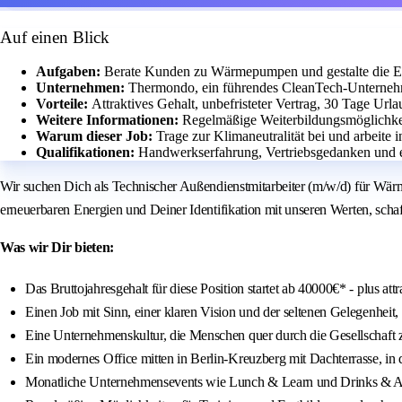
Auf einen Blick
Aufgaben:
Berate Kunden zu Wärmepumpen und gestalte die En
Unternehmen:
Thermondo, ein führendes CleanTech-Unterneh
Vorteile:
Attraktives Gehalt, unbefristeter Vertrag, 30 Tage Url
Weitere Informationen:
Regelmäßige Weiterbildungsmöglichkei
Warum dieser Job:
Trage zur Klimaneutralität bei und arbeit
Qualifikationen:
Handwerkserfahrung, Vertriebsgedanken und 
Wir suchen Dich als Technischer Außendienstmitarbeiter (m/w/d) für Wärm
erneuerbaren Energien und Deiner Identifikation mit unseren Werten, schaf
Was wir Dir bieten:
Das Bruttojahresgehalt für diese Position startet ab 40000€* - plus at
Einen Job mit Sinn, einer klaren Vision und der seltenen Gelegenheit
Eine Unternehmenskultur, die Menschen quer durch die Gesellschaft 
Ein modernes Office mitten in Berlin-Kreuzberg mit Dachterrasse, 
Monatliche Unternehmensevents wie Lunch & Learn und Drinks & A