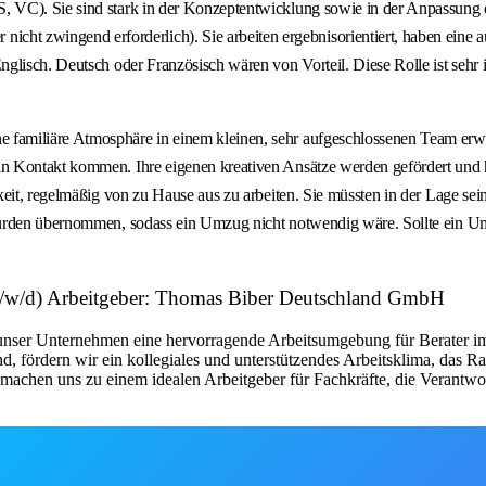
 VC). Sie sind stark in der Konzeptentwicklung sowie in der Anpassung 
wingend erforderlich). Sie arbeiten ergebnisorientiert, haben eine aut
lisch. Deutsch oder Französisch wären von Vorteil. Diese Rolle ist sehr i
miliäre Atmosphäre in einem kleinen, sehr aufgeschlossenen Team erwarte
n Kontakt kommen. Ihre eigenen kreativen Ansätze werden gefördert und h
keit, regelmäßig von zu Hause aus zu arbeiten. Sie müssten in der Lage s
 würden übernommen, sodass ein Umzug nicht notwendig wäre. Sollte ein
m/w/d) Arbeitgeber: Thomas Biber Deutschland GmbH
unser Unternehmen eine hervorragende Arbeitsumgebung für Berater i
nd, fördern wir ein kollegiales und unterstützendes Arbeitsklima, das 
t machen uns zu einem idealen Arbeitgeber für Fachkräfte, die Veran