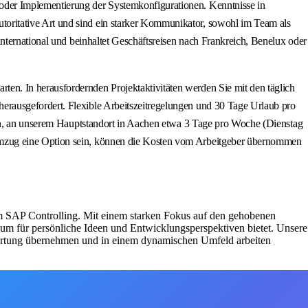
oder Implementierung der Systemkonfigurationen. Kenntnisse in
oritative Art und sind ein starker Kommunikator, sowohl im Team als
nternational und beinhaltet Geschäftsreisen nach Frankreich, Benelux oder
n. In herausfordernden Projektaktivitäten werden Sie mit den täglich
erausgefordert. Flexible Arbeitszeitregelungen und 30 Tage Urlaub pro
ein, an unserem Hauptstandort in Aachen etwa 3 Tage pro Woche (Dienstag
 Umzug eine Option sein, können die Kosten vom Arbeitgeber übernommen
m SAP Controlling. Mit einem starken Fokus auf den gehobenen
Raum für persönliche Ideen und Entwicklungsperspektiven bietet. Unsere
twortung übernehmen und in einem dynamischen Umfeld arbeiten