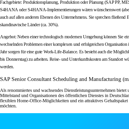
Fachgebiete: Produktionsplanung, Produktion oder Planung (SAP PP, MES,
S4HANA oder S4HANA-Implementierungen wären wünschenswert (aber nicht z
auch auf allen anderen Ebenen des Unternehmens. Sie sprechen fließend Eng
skandinavische Länder (ca. 30%).
Angebot: Neben einer technologisch modernen Umgebung können Sie eine fa
wechselnden Problemen einer komplexen und erfolgreichen Organisation i
Jahr sorgen für eine gute Work-Life-Balance. Es besteht auch die Möglich
bis Donnerstag) zu arbeiten. Reise- und Unterkunftskosten am Standort
werden.
SAP Senior Consultant Scheduling and Manufacturing (
Als renommiertes und wachsendes Dienstleistungsunternehmen bietet 
Mittelstand und Organisationen des öffentlichen Dienstes in Deutschla
flexiblen Home-Office-Möglichkeiten und ein attraktives Gehaltspake
möchten.