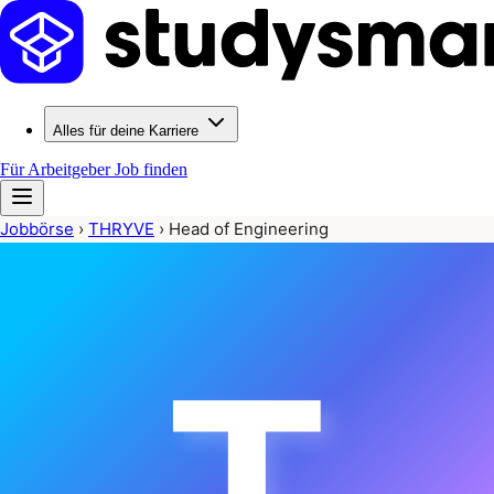
Alles für deine Karriere
Für Arbeitgeber
Job finden
Jobbörse
›
THRYVE
›
Head of Engineering
T