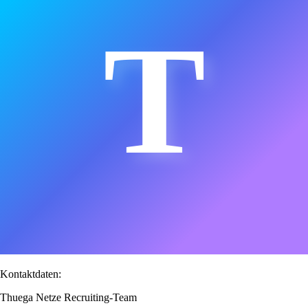
T
Kontaktdaten:
Thuega Netze Recruiting-Team