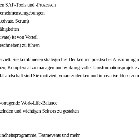
hen SAP-Tools und -Prozessen
Unternehmensumgebungen
ctivate, Scrum)
ähigkeiten
te) ist von Vorteil
eschrieben) zu führen
 erzielt. Sie kombinieren strategisches Denken mit praktischer Ausführu
bauen, Komplexität zu managen und wirkungsvolle Transformationsprojekte zu 
-Landschaft sind Sie motiviert, vorauszudenken und innovative Ideen zu
ervorragende Work-Life-Balance
kelnden und wichtigen Sektors zu gestalten
esundheitsprogramme, Teamevents und mehr