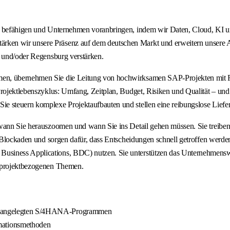
en befähigen und Unternehmen voranbringen, indem wir Daten, Cloud, KI 
ken wir unsere Präsenz auf dem deutschen Markt und erweitern unsere A
n und/oder Regensburg verstärken.
mmen, übernehmen Sie die Leitung von hochwirksamen SAP-Projekten mit
rojektlebenszyklus: Umfang, Zeitplan, Budget, Risiken und Qualität – und h
e steuern komplexe Projektaufbauten und stellen eine reibungslose Liefer
 wann Sie herauszoomen und wann Sie ins Detail gehen müssen. Sie treibe
n Blockaden und sorgen dafür, dass Entscheidungen schnell getroffen werde
usiness Applications, BDC) nutzen. Sie unterstützen das Unternehmensw
e projektbezogenen Themen.
großangelegten S/4HANA-Programmen
mationsmethoden