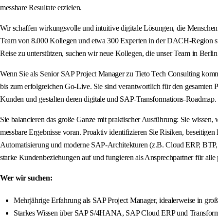
messbare Resultate erzielen.
Wir schaffen wirkungsvolle und intuitive digitale Lösungen, die Mensch
Team von 8.000 Kollegen und etwa 300 Experten in der DACH-Region stär
Reise zu unterstützen, suchen wir neue Kollegen, die unser Team in Berli
Wenn Sie als Senior SAP Project Manager zu Tieto Tech Consulting ko
bis zum erfolgreichen Go-Live. Sie sind verantwortlich für den gesamten P
Kunden und gestalten deren digitale und SAP-Transformations-Roadmap. Si
Sie balancieren das große Ganze mit praktischer Ausführung: Sie wissen,
messbare Ergebnisse voran. Proaktiv identifizieren Sie Risiken, beseitige
Automatisierung und moderne SAP-Architekturen (z.B. Cloud ERP, BTP, B
starke Kundenbeziehungen auf und fungieren als Ansprechpartner für all
Wer wir suchen:
Mehrjährige Erfahrung als SAP Project Manager, idealerweise in 
Starkes Wissen über SAP S/4HANA, SAP Cloud ERP und Transfor