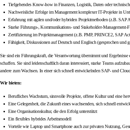
Tiefgehendes Know-how in Finanzen, Logistik, Daten oder technisc
Nachweisliche Erfolge im Management komplexer IT-Projekte in 
Erfahrung mit agilen und/oder hybriden Projektmethoden (z.B. SAP A
Starke Führungs-, Kommunikations- und Stakeholder-Management-F
Zertifizierung im Projektmanagement (z.B. PMP, PRINCE2, SAP Activa
Fähigkeit, Diskussionen auf Deutsch und Englisch (gesprochen und g
Sie sind ein Führungskraft, die Verantwortung übernimmt und Ergebnisse
schaffen. Sie sind leidenschaftlich daran interessiert, starke Teams aufzu
andere zum Wachsen. In einer sich schnell entwickelnden SAP- und Cloud
Wir bieten:
Berufliches Wachstum, sinnvolle Projekte, offene Kultur und eine h
Eine Gelegenheit, die Zukunft eines wachsenden, sich schnell entwic
Eine Organisationskultur, die den Erfolg unterstützt
Ein flexibles hybrides Arbeitsmodell
Vorteile wie Laptop und Smartphone auch zur privaten Nutzung, G