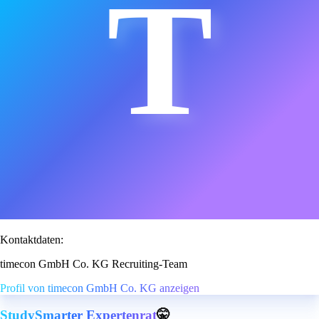
T
Kontaktdaten:
timecon GmbH Co. KG Recruiting-Team
Profil von timecon GmbH Co. KG anzeigen
StudySmarter Expertenrat
🤫