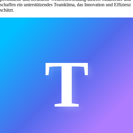
schaffen ein unterstützendes Teamklima, das Innovation und Effizienz
schätzt.
T