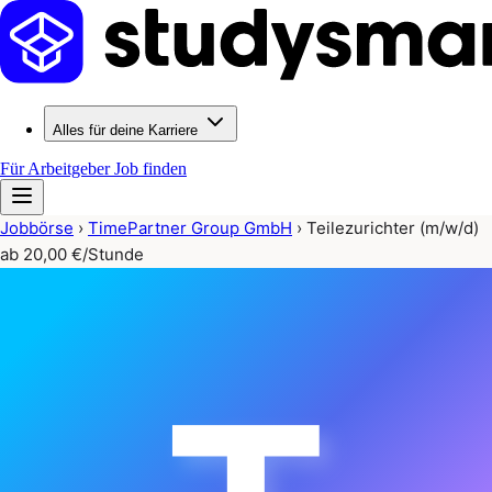
Alles für deine Karriere
Für Arbeitgeber
Job finden
Jobbörse
›
TimePartner Group GmbH
›
Teilezurichter (m/w/d)
ab 20,00 €/Stunde