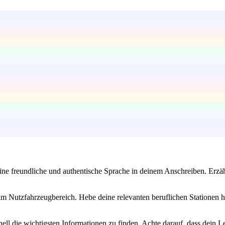
ine freundliche und authentische Sprache in deinem Anschreiben. Erzäh
 Nutzfahrzeugbereich. Hebe deine relevanten beruflichen Stationen he
ll die wichtigsten Informationen zu finden. Achte darauf, dass dein Lebe