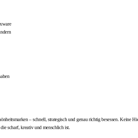
exware
ündern
haben
önheitsmarken – schnell, strategisch und genau richtig besessen. Keine H
e scharf, kreativ und menschlich ist.