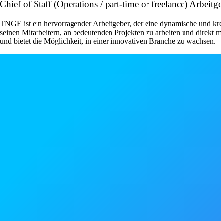
Chief of Staff (Operations / part-time or freelance) Arbei
TNGE ist ein hervorragender Arbeitgeber, der eine dynamische und kr
seinen Mitarbeitern, an bedeutenden Projekten zu arbeiten und direkt
und bietet die Möglichkeit, in einer innovativen Branche zu wachsen.