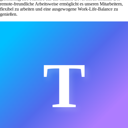
remote-freundliche Arbeitsweise ermöglicht es unseren Mitarbeitern,
flexibel zu arbeiten und eine ausgewogene Work-Life-Balance zu
genießen.
T