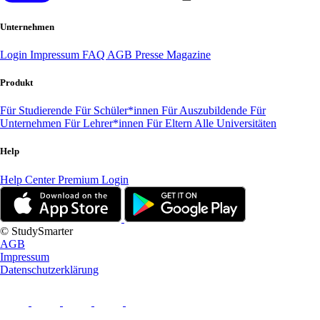
Unternehmen
Login
Impressum
FAQ
AGB
Presse
Magazine
Produkt
Für Studierende
Für Schüler*innen
Für Auszubildende
Für
Unternehmen
Für Lehrer*innen
Für Eltern
Alle Universitäten
Help
Help Center
Premium Login
© StudySmarter
AGB
Impressum
Datenschutzerklärung