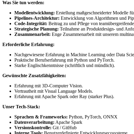
Was Sie tun werden:
Modellentwicklung:
Erstellung maßgeschneiderter Modelle f
Pipelines-Architektur:
Entwicklung von Algorithmen und Pipel
Code-Integrität:
Beitrag zu und Pflege von teamübergreifende
Strategische Planung:
Teilnahme an Produktdesign- und Anfor
Zusammenarbeit:
Enge Zusammenarbeit mit unserem multinati
Erforderliche Erfahrung:
Nachgewiesene Erfahrung in Machine Learning oder Data Scie
Praktische Berufserfahrung mit Python und PyTorch.
Starke Englischkenntnisse (schriftlich und mündlich).
Gewünschte Zusatzfähigkeiten:
Erfahrung mit 3D-Computer Vision.
Vertrautheit mit Visual Language Models.
Erfahrung mit Apache Spark oder Ray (starker Plus).
Unser Tech-Stack:
Sprachen & Frameworks:
Python, PyTorch, ONNX
Datenverarbeitung:
Apache Spark
Versionskontrolle:
Git / GitHub
Interne Tools:
Benutzerdefinierte Entwicklungsecosysteme