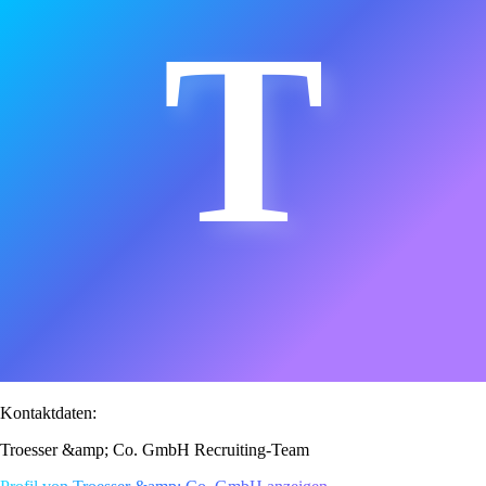
T
Kontaktdaten:
Troesser &amp; Co. GmbH Recruiting-Team