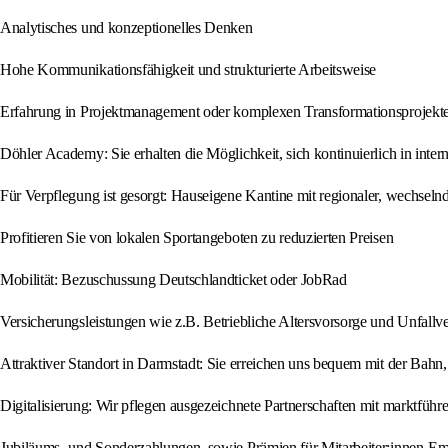
Analytisches und konzeptionelles Denken
Hohe Kommunikationsfähigkeit und strukturierte Arbeitsweise
Erfahrung in Projektmanagement oder komplexen Transformationsprojekte
Döhler Academy: Sie erhalten die Möglichkeit, sich kontinuierlich in inte
Für Verpflegung ist gesorgt: Hauseigene Kantine mit regionaler, wechsel
Profitieren Sie von lokalen Sportangeboten zu reduzierten Preisen
Mobilität: Bezuschussung Deutschlandticket oder JobRad
Versicherungsleistungen wie z.B. Betriebliche Altersvorsorge und Unfallv
Attraktiver Standort in Darmstadt: Sie erreichen uns bequem mit der Bah
Digitalisierung: Wir pflegen ausgezeichnete Partnerschaften mit marktfüh
Jubiläums- und Sonderzahlungen, sowie Prämien für Mitarbeiter:innen-E