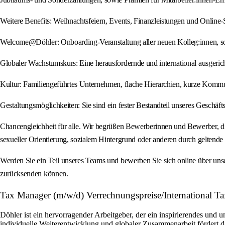
Weitere Benefits: Weihnachtsfeiern, Events, Finanzleistungen und Online-
Welcome@Döhler: Onboarding-Veranstaltung aller neuen Kolleg:innen, so
Globaler Wachstumskurs: Eine herausfordernde und international ausgerich
Kultur: Familiengeführtes Unternehmen, flache Hierarchien, kurze Kommu
Gestaltungsmöglichkeiten: Sie sind ein fester Bestandteil unseres Geschäft
Chancengleichheit für alle. Wir begrüßen Bewerberinnen und Bewerber, die
sexueller Orientierung, sozialem Hintergrund oder anderen durch geltend
Werden Sie ein Teil unseres Teams und bewerben Sie sich online über uns
zurücksenden können.
Tax Manager (m/w/d) Verrechnungspreise/International T
Döhler ist ein hervorragender Arbeitgeber, der ein inspirierendes und
individuelle Weiterentwicklung und globaler Zusammenarbeit fördert d