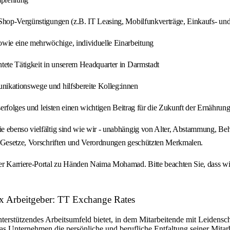
Shop-Vergünstigungen (z.B. IT Leasing, Mobilfunkverträge, Einkaufs- und 
wie eine mehrwöchige, individuelle Einarbeitung
tete Tätigkeit in unserem Headquarter in Darmstadt
nikationswege und hilfsbereite Kolleg:innen
serfolges und leisten einen wichtigen Beitrag für die Zukunft der Ernährun
 ebenso vielfältig sind wie wir - unabhängig von Alter, Abstammung, Behin
e Gesetze, Vorschriften und Verordnungen geschützten Merkmalen.
er Karriere-Portal zu Händen Naima Mohamad. Bitte beachten Sie, dass wir
ax Arbeitgeber: TT Exchange Rates
 unterstützendes Arbeitsumfeld bietet, in dem Mitarbeitende mit Leiden
as Unternehmen die persönliche und berufliche Entfaltung seiner Mitar