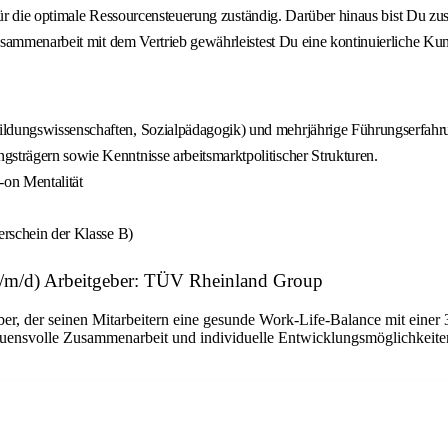
für die optimale Ressourcensteuerung zuständig. Darüber hinaus bist Du zu
usammenarbeit mit dem Vertrieb gewährleistest Du eine kontinuierliche K
ildungswissenschaften, Sozialpädagogik) und mehrjährige Führungserfahr
gsträgern sowie Kenntnisse arbeitsmarktpolitischer Strukturen.
-on Mentalität
erschein der Klasse B)
(w/m/d) Arbeitgeber: TÜV Rheinland Group
, der seinen Mitarbeitern eine gesunde Work-Life-Balance mit einer 
auensvolle Zusammenarbeit und individuelle Entwicklungsmöglichkeiten