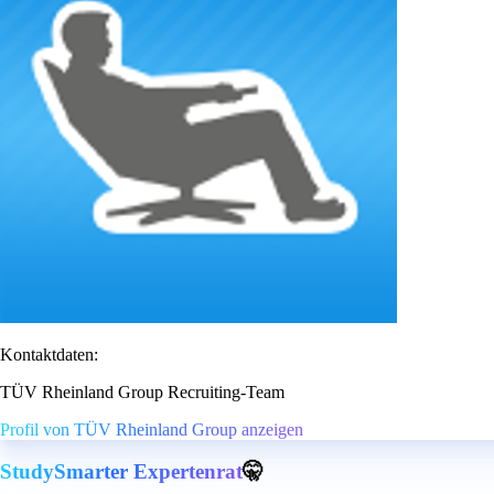
Kontaktdaten:
TÜV Rheinland Group Recruiting-Team
Profil von TÜV Rheinland Group anzeigen
StudySmarter Expertenrat
🤫