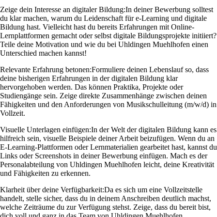
Zeige dein Interesse an digitaler Bildung:
In deiner Bewerbung solltest
du klar machen, warum du Leidenschaft für e-Learning und digitale
Bildung hast. Vielleicht hast du bereits Erfahrungen mit Online-
Lernplattformen gemacht oder selbst digitale Bildungsprojekte initiiert?
Teile deine Motivation und wie du bei Uhldingen Muehlhofen einen
Unterschied machen kannst!
Relevante Erfahrung betonen:
Formuliere deinen Lebenslauf so, dass
deine bisherigen Erfahrungen in der digitalen Bildung klar
hervorgehoben werden. Das können Praktika, Projekte oder
Studiengänge sein. Zeige direkte Zusammenhänge zwischen deinen
Fähigkeiten und den Anforderungen von Musikschulleitung (m/w/d) in
Vollzeit.
Visuelle Unterlagen einfügen:
In der Welt der digitalen Bildung kann es
hilfreich sein, visuelle Beispiele deiner Arbeit beizufügen. Wenn du an
E-Learning-Plattformen oder Lernmaterialien gearbeitet hast, kannst du
Links oder Screenshots in deiner Bewerbung einfügen. Mach es der
Personalabteilung von Uhldingen Muehlhofen leicht, deine Kreativität
und Fähigkeiten zu erkennen.
Klarheit über deine Verfügbarkeit:
Da es sich um eine Vollzeitstelle
handelt, stelle sicher, dass du in deinem Anschreiben deutlich machst,
welche Zeiträume du zur Verfügung stehst. Zeige, dass du bereit bist,
dich voll und ganz in das Team von Uhldingen Muehlhofen