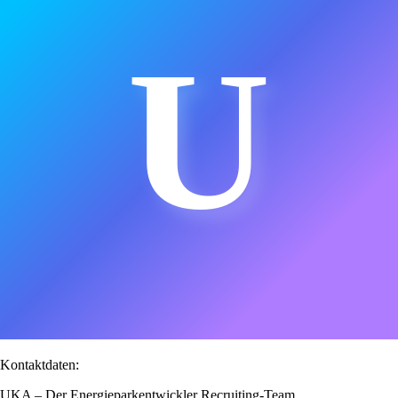
U
Kontaktdaten:
UKA – Der Energieparkentwickler Recruiting-Team