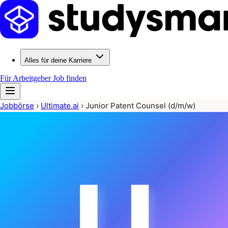
Alles für deine Karriere
Für Arbeitgeber
Job finden
Jobbörse
›
Ultimate.ai
›
Junior Patent Counsel (d/m/w)
U