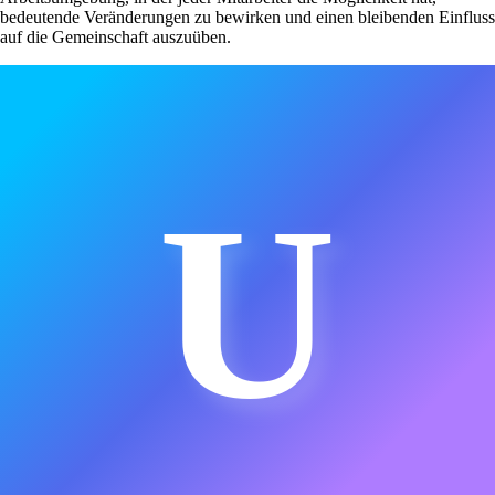
bedeutende Veränderungen zu bewirken und einen bleibenden Einfluss
auf die Gemeinschaft auszuüben.
U