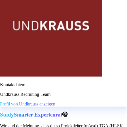
Kontaktdaten:
Undkrauss Recruiting-Team
Profil von Undkrauss anzeigen
StudySmarter Expertenrat
🤫
Wir sind der Meinung, dass du so Projektleiter (m/w/d) TGA (HLSK