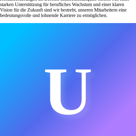
starken Unterstützung für berufliches Wachstum und einer klaren
Vision für die Zukunft sind wir bestrebt, unseren Mitarbeitern eine
bedeutungsvolle und lohnende Karriere zu ermöglichen.
U