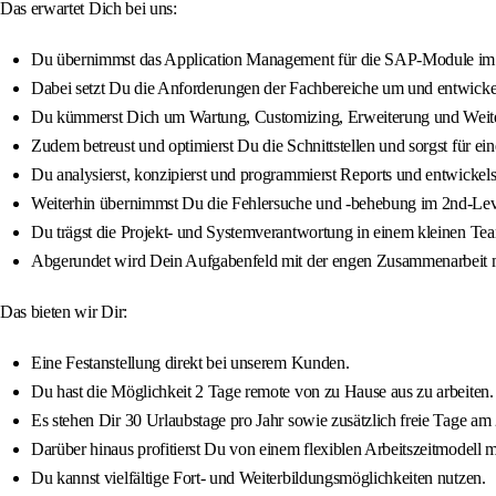
Das erwartet Dich bei uns:
Du übernimmst das Application Management für die SAP-Module im R
Dabei setzt Du die Anforderungen der Fachbereiche um und entwicke
Du kümmerst Dich um Wartung, Customizing, Erweiterung und We
Zudem betreust und optimierst Du die Schnittstellen und sorgst für e
Du analysierst, konzipierst und programmierst Reports und entwick
Weiterhin übernimmst Du die Fehlersuche und -behebung im 2nd-Leve
Du trägst die Projekt- und Systemverantwortung in einem kleinen Team
Abgerundet wird Dein Aufgabenfeld mit der engen Zusammenarbeit mi
Das bieten wir Dir:
Eine Festanstellung direkt bei unserem Kunden.
Du hast die Möglichkeit 2 Tage remote von zu Hause aus zu arbeiten.
Es stehen Dir 30 Urlaubstage pro Jahr sowie zusätzlich freie Tage a
Darüber hinaus profitierst Du von einem flexiblen Arbeitszeitmodell mi
Du kannst vielfältige Fort- und Weiterbildungsmöglichkeiten nutzen.