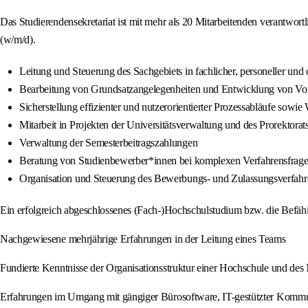
Das Studierendensekretariat ist mit mehr als 20 Mitarbeitenden verantwor
(w/m/d).
Leitung und Steuerung des Sachgebiets in fachlicher, personeller und 
Bearbeitung von Grundsatzangelegenheiten und Entwicklung von Vor
Sicherstellung effizienter und nutzerorientierter Prozessabläufe sowi
Mitarbeit in Projekten der Universitätsverwaltung und des Prorektora
Verwaltung der Semesterbeitragszahlungen
Beratung von Studienbewerber*innen bei komplexen Verfahrensfragen
Organisation und Steuerung des Bewerbungs- und Zulassungsverfahr
Ein erfolgreich abgeschlossenes (Fach-)Hochschulstudium bzw. die Befäh
Nachgewiesene mehrjährige Erfahrungen in der Leitung eines Teams
Fundierte Kenntnisse der Organisationsstruktur einer Hochschule und d
Erfahrungen im Umgang mit gängiger Bürosoftware, IT-gestützter Kom