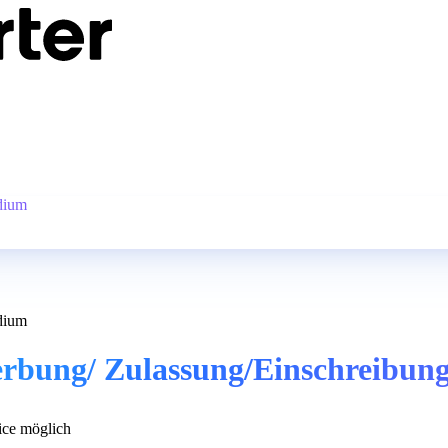
dium
dium
erbung/ Zulassung/Einschreibun
ce möglich