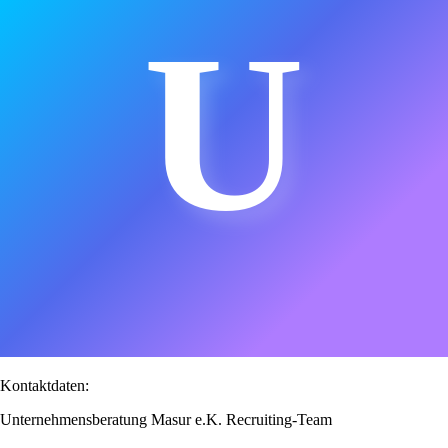
U
Kontaktdaten:
Unternehmensberatung Masur e.K. Recruiting-Team