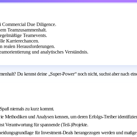
ei Commercial Due Diligence.
arkem Teamzusammenhalt.
 regelmäßige Teamevents.
olle Karrierechancen.
n realen Herausforderungen.
eamorientierung und analytisches Verständnis.
alt? Du kennst deine „Super-Power“ noch nicht, suchst aber nach einem U
r Spaß niemals zu kurz kommt.
e Methodiken und Analysen kennen, um deren Erfolgs-Treiber identifizie
st Verantwortung für spannende (Teil-)Projekte.
ntscheidungsgrundlage für Investment-Deals herangezogen werden und maßgeb