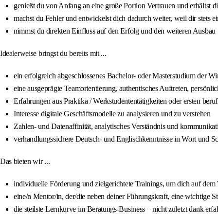
genießt du von Anfang an eine große Portion Vertrauen und erhältst d
machst du Fehler und entwickelst dich dadurch weiter, weil dir stets ein
nimmst du direkten Einfluss auf den Erfolg und den weiteren Ausbau u
Idealerweise bringst du bereits mit ...
ein erfolgreich abgeschlossenes Bachelor- oder Masterstudium der Wi
eine ausgeprägte Teamorientierung, authentisches Auftreten, persön
Erfahrungen aus Praktika / Werkstudententätigkeiten oder ersten beru
Interesse digitale Geschäftsmodelle zu analysieren und zu verstehen
Zahlen- und Datenaffinität, analytisches Verständnis und kommunikat
verhandlungssichere Deutsch- und Englischkenntnisse in Wort und Sc
Das bieten wir ...
individuelle Förderung und zielgerichtete Trainings, um dich auf dem
eine/n Mentor/in, der/die neben deiner Führungskraft, eine wichtige S
die steilste Lernkurve im Beratungs-Business – nicht zuletzt dank er